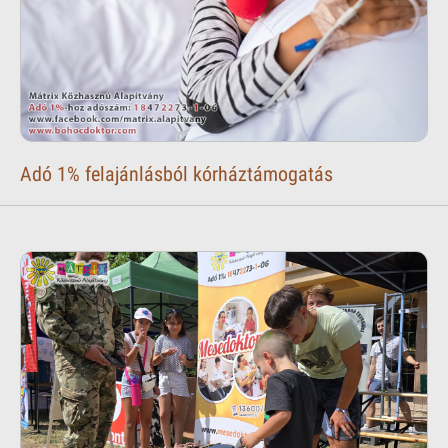
Adó 1% felajánlásból kórháztámogatás