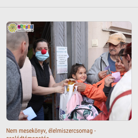
Nem mesekönyv, élelmiszercsomag -