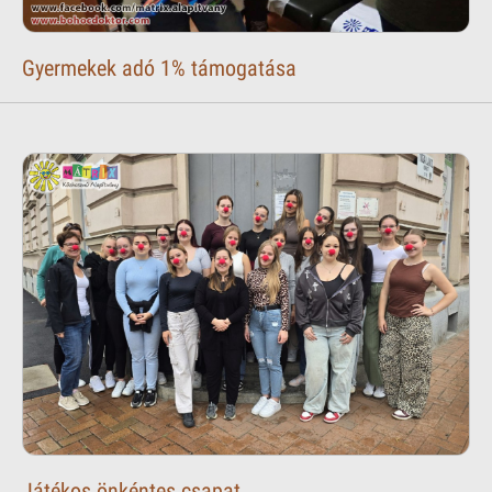
Gyermekek adó 1% támogatása
Játékos önkéntes csapat