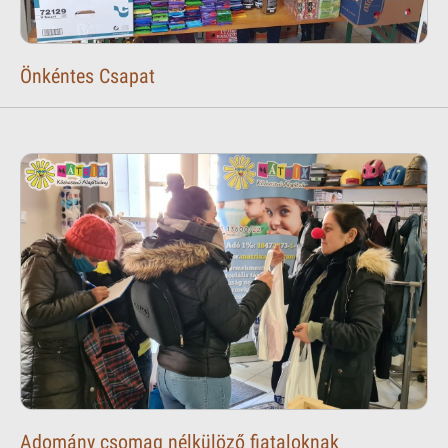
Önkéntes Csapat
Adomány csomag nélkülöző fiataloknak