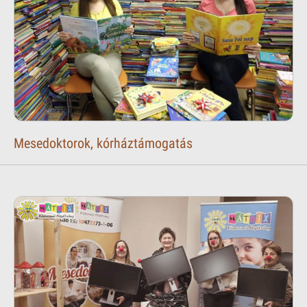
Mesedoktorok, kórháztámogatás