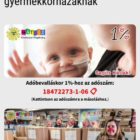
gyermekkórházaknak
Adóbevalláskor 1%-hoz az adószám:
18472273-1-06 📋
(
Kattintson az adószámra a másoláshoz.
)