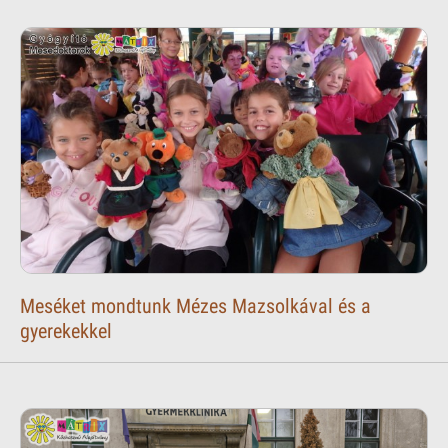
Meséket mondtunk Mézes Mazsolkával és a
gyerekekkel