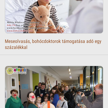
Meseolvasás, bohócdoktorok támogatása adó egy
százalékkal