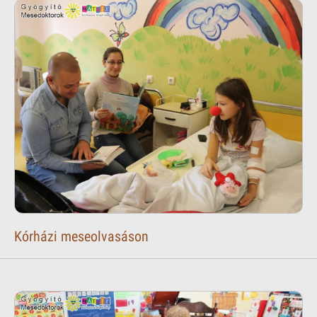
Kórházi meseolvasáson