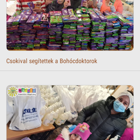
Csokival segítettek a Bohócdoktorok