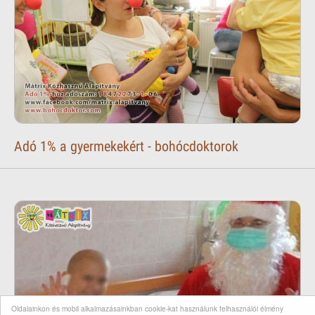
Adó 1% a gyermekekért - bohócdoktorok
Oldalainkon és mobil alkalmazásainkban cookie-kat használunk felhasználói élmény