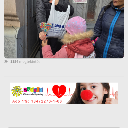
1154
megtekintés