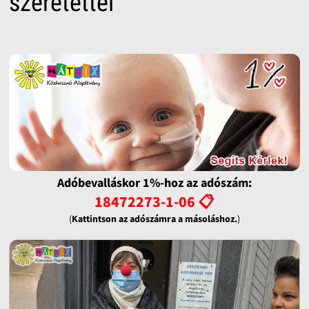
szeretettel
Adóbevalláskor 1%-hoz az adószám:
18472273-1-06 📋
(
Kattintson az adószámra a másoláshoz.
)