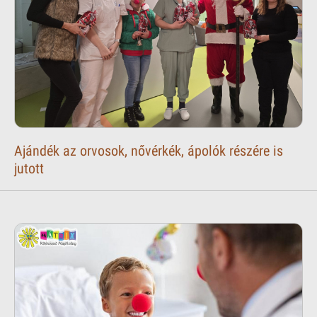
Ajándék az orvosok, nővérkék, ápolók részére is
jutott