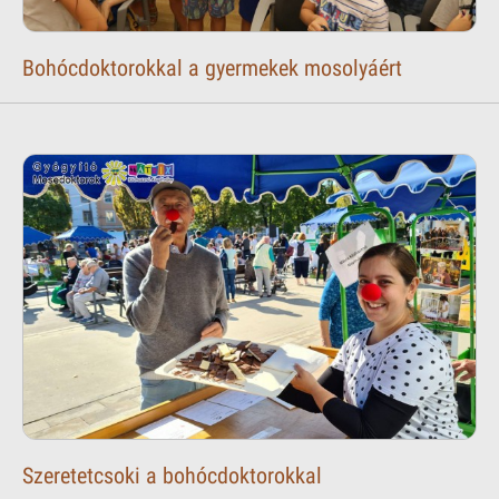
Bohócdoktorokkal a gyermekek mosolyáért
Szeretetcsoki a bohócdoktorokkal