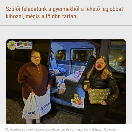
Szülői feladatunk a gyermekből a lehető legjobbat
kihozni, mégis a földön tartani
Oldalainkon és mobil alkalmazásainkban cookie-kat használunk felhasználói élmény