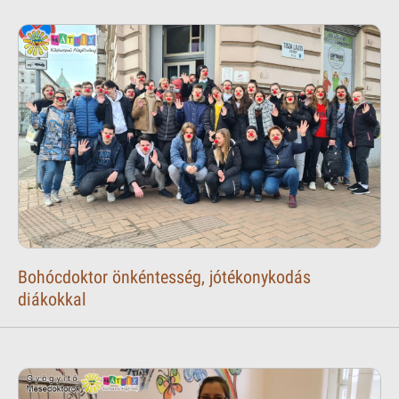
Bohócdoktor önkéntesség, jótékonykodás
diákokkal