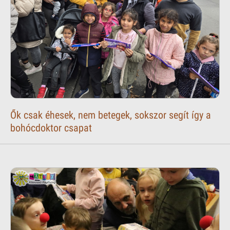
Ők csak éhesek, nem betegek, sokszor segít így a
bohócdoktor csapat