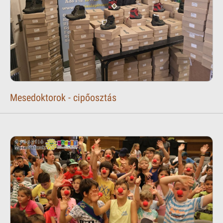
Mesedoktorok - cipőosztás