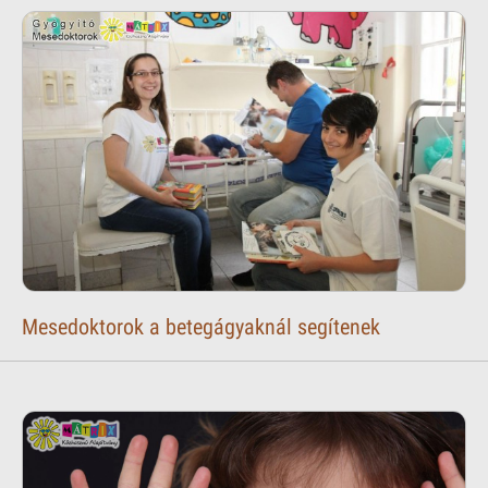
Mesedoktorok a betegágyaknál segítenek