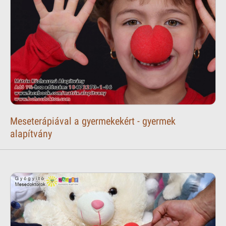
Meseterápiával a gyermekekért - gyermek
alapítvány