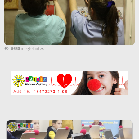
5660
megtekintés