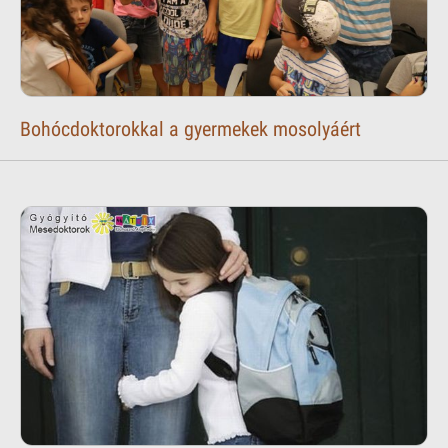
Bohócdoktorokkal a gyermekek mosolyáért