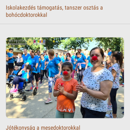
Iskolakezdés támogatás, tanszer osztás a
bohócdoktorokkal
Jótékonyság a mesedoktorokkal