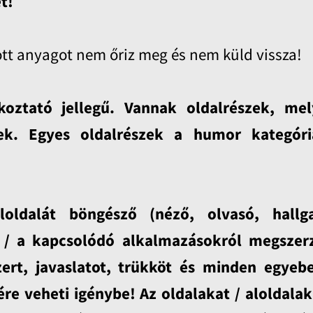
t!
ott anyagot nem őriz meg és nem küld vissza!
koztató jellegű. Vannak oldalrészek, me
őek. Egyes oldalrészek a humor kategóri
ldalát böngésző (néző, olvasó, hallga
l / a kapcsolódó alkalmazásokról megszer
zert, javaslatot, trükköt és minden egyeb
ére veheti igénybe! Az oldalakat / aloldalak