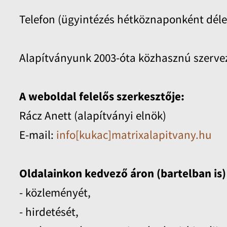
Telefon (ügyintézés hétköznaponként délelő
Alapítványunk 2003-óta közhasznú szerveze
A weboldal felelős szerkesztője:
Rácz Anett (alapítványi elnök)
E-mail:
info[kukac]matrixalapitvany.hu
Oldalainkon kedvező áron (bartelban is
- közleményét,
- hirdetését,