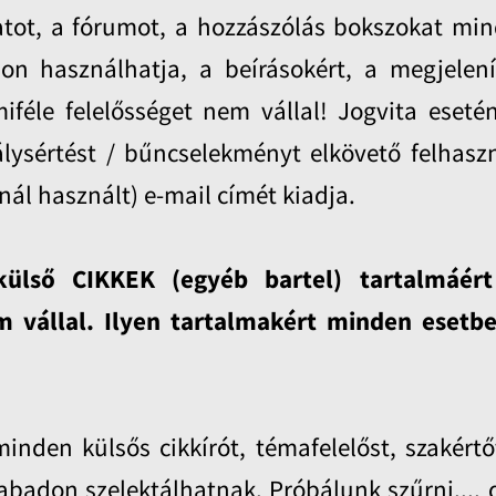
vatot, a fórumot, a hozzászólás bokszokat mi
don használhatja, a beírásokért, a megjelení
iféle felelősséget nem vállal! Jogvita eseté
lysértést / bűncselekményt elkövető felhasz
nál használt) e-mail címét kiadja.
külső CIKKEK (egyéb bartel) tartalmáért
 vállal. Ilyen tartalmakért minden esetb
nden külsős cikkírót, témafelelőst, szakértő
abadon szelektálhatnak. Próbálunk szűrni.... 