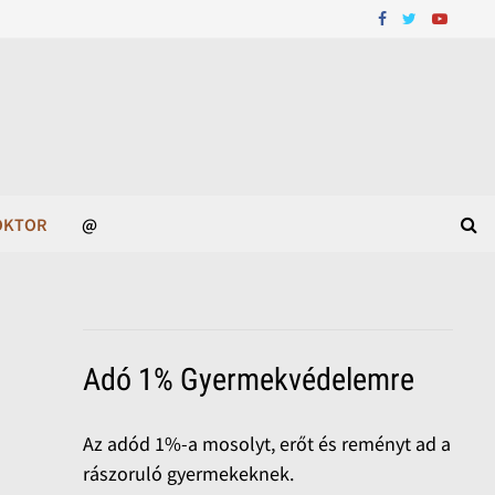
OKTOR
@
Adó 1% Gyermekvédelemre
Az adód 1%-a mosolyt, erőt és reményt ad a
rászoruló gyermekeknek.