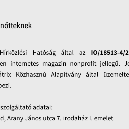
lnőtteknek
Hírközlési Hatóság által az
IO/18513-4/
len internetes magazin nonprofit jellegű. J
trix Közhasznú Alapítvány által üzemelte
pezi.
yszolgáltató adatai:
d, Arany János utca 7. irodaház I. emelet.