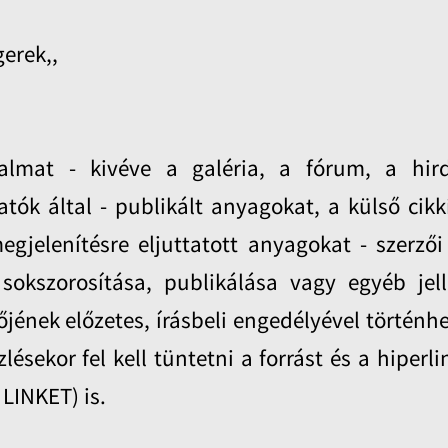
gerek,,
almat - kivéve a galéria, a fórum, a hir
atók által - publikált anyagokat, a külső cikk
egjelenítésre eljuttatott anyagokat - szerzői
okszorosítása, publikálása vagy egyéb jel
őjének előzetes, írásbeli engedélyével történhe
ekor fel kell tüntetni a forrást és a hiperli
LINKET) is.