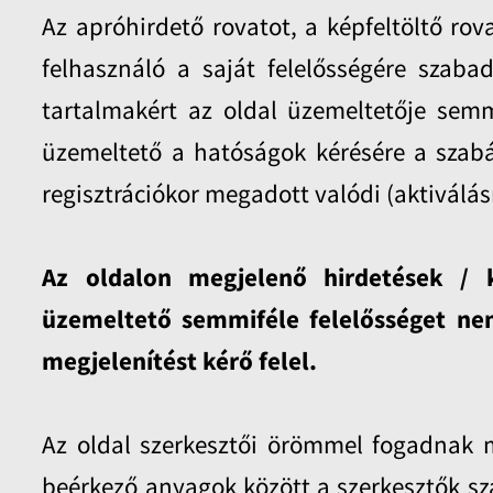
Az apróhirdető rovatot, a képfeltöltő ro
felhasználó a saját felelősségére szaba
tartalmakért az oldal üzemeltetője semm
üzemeltető a hatóságok kérésére a szabá
regisztrációkor megadott valódi (aktiválás
Az oldalon megjelenő hirdetések / 
üzemeltető semmiféle felelősséget nem
megjelenítést kérő felel.
Az oldal szerkesztői örömmel fogadnak mi
beérkező anyagok között a szerkesztők sz