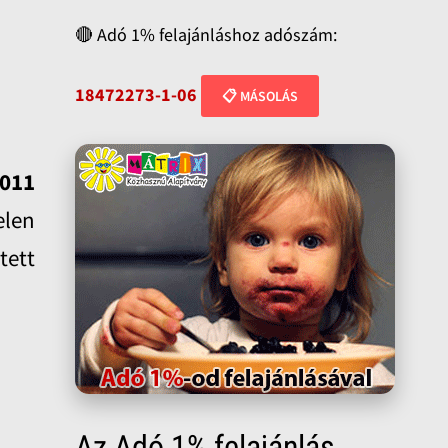
🔴 Adó 1% felajánláshoz adószám:
18472273-1-06
📋 MÁSOLÁS
2011
elen
tett
Az Adó 1% felajánlás