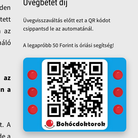
Üvegbetét díj
nden
tett
Üvegvisszaváltás előtt ezt a QR kódot
csippantsd le az automatánál.
n az
náló
A legapróbb 50 Forint is óriási segítség!
 az
en a
t. A
de a