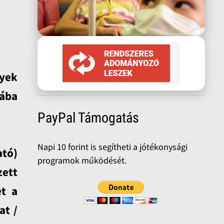
lyek
ába
PayPal Támogatás
Napi 10 forint is segítheti a jótékonysági
tó)
programok működését.
zett
et a
at /