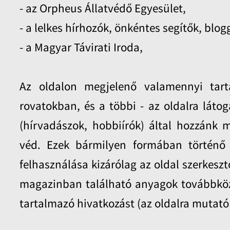
- az Orpheus Állatvédő Egyesület,
- a lelkes hírhozók, önkéntes segítők, blog
- a Magyar Távirati Iroda,
Az oldalon megjelenő valamennyi tart
rovatokban, és a többi - az oldalra látog
(hírvadászok, hobbiírók) által hozzánk m
véd. Ezek bármilyen formában történő s
felhasználása kizárólag az oldal szerkeszt
magazinban található anyagok továbbközlés
tartalmazó hivatkozást (az oldalra mutató 