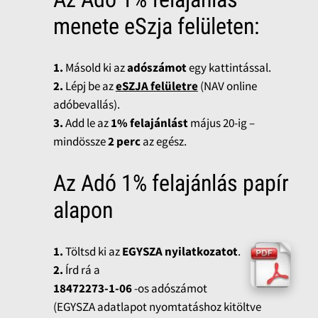
menete eSzja felületen:
1.
Másold ki az
adószámot
egy kattintással.
2.
Lépj be az
eSZJA felületre
(NAV online
adóbevallás).
3.
Add le az
1% felajánlást
május 20-ig –
mindössze
2 perc
az egész.
Az Adó 1% felajánlás papír
alapon
1.
Töltsd ki az
EGYSZA nyilatkozatot
.
2.
Írd rá a
18472273-1-06
-os adószámot
(EGYSZA adatlapot nyomtatáshoz kitöltve