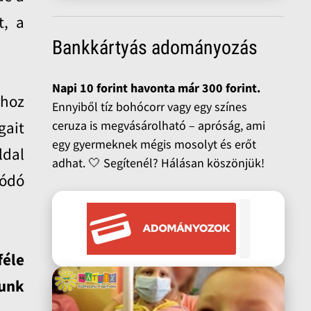
t, a
Bankkártyás adományozás
Napi 10 forint havonta már 300 forint.
khoz
Ennyiből tíz bohócorr vagy egy színes
ceruza is megvásárolható – apróság, ami
gait
egy gyermeknek mégis mosolyt és erőt
ldal
adhat. 🤍 Segítenél? Hálásan köszönjük!
lódó
féle
lunk