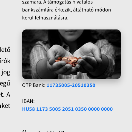
számára. A támogatás hivatalos
bankszámlára érkezik, átlátható módon
kerül felhasználásra.
dető
írók
 jog
legű
OTP Bank:
11735005-20510350
t. A
IBAN:
nket
HU58 1173 5005 2051 0350 0000 0000