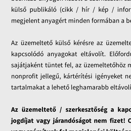
külső publikáló (cikk / hír / kép / info
megjelent anyagért minden formában a bek
Az üzemeltető külső kérésre az üzemelte
kapcsolódó anyagokat eltávolít. Előfo
sajátjaként tüntet fel, az üzemeltetőhöz 
nonprofit jellegű, kártérítési igényeket 
tartalmakat a lehető leghamarabb eltávolí
Az üzemeltető / szerkesztőség a kapo
jogdíjat vagy járandóságot nem fizet!