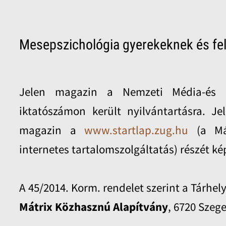
Mesepszichológia gyerekeknek és fe
Jelen magazin a Nemzeti Média-és 
iktatószámon került nyilvántartásra. Je
magazin a
www.startlap.zug.hu
(a Má
internetes tartalomszolgáltatás) részét ké
A 45/2014. Korm. rendelet szerint a Tárhel
Mátrix Közhasznú Alapítvány
, 6720 Szege