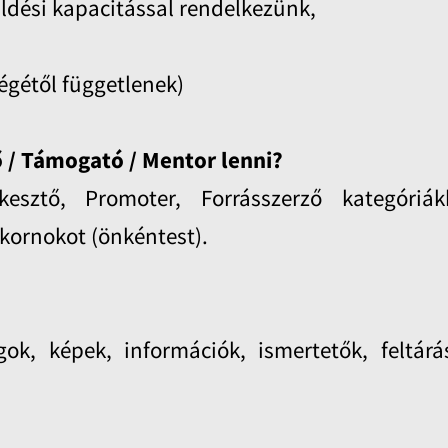
üldési kapacitással rendelkezünk,
égétől függetlenek)
 / Támogató / Mentor lenni?
kesztő, Promoter, Forrásszerző kategóriá
akornokot (önkéntest).
k, képek, információk, ismertetők, feltárá