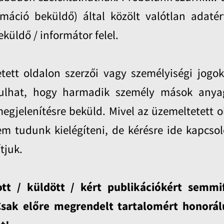
rmáció beküldő) által közölt valótlan adatér
üldő / informátor felel.
tett oldalon szerzői vagy személyiségi jogo
rdulhat, hogy harmadik személy mások anya
megjelenítésre beküld. Mivel az üzemeltetett o
nem tudunk kielégíteni, de kérésre ide kapcso
tjuk.
tt / küldött / kért publikációkért semmi
 Csak előre megrendelt tartalomért honorá