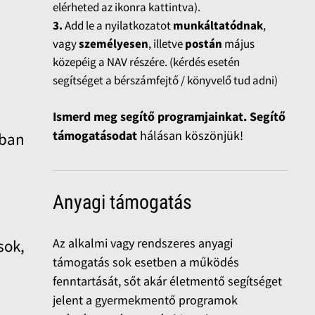
elérheted az ikonra kattintva).
3.
Add le a nyilatkozatot
munkáltatódnak
,
vagy
személyesen
, illetve
postán
május
közepéig a NAV részére. (kérdés esetén
segítséget a bérszámfejtő / könyvelő tud adni)
Ismerd meg segítő programjainkat. Segítő
támogatásodat
hálásan köszönjük!
kban
Anyagi támogatás
Az alkalmi vagy rendszeres anyagi
sok,
támogatás sok esetben a működés
fenntartását, sőt akár életmentő segítséget
jelent a gyermekmentő programok