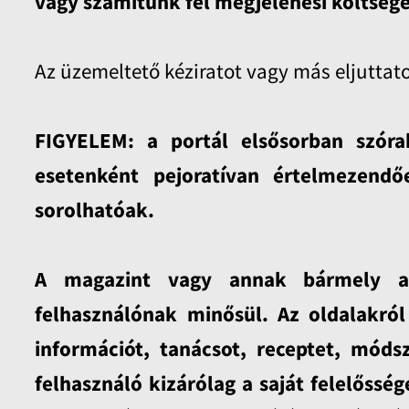
vagy számítunk fel megjelenési költsége
Az üzemeltető kéziratot vagy más eljuttat
FIGYELEM: a portál elsősorban szóra
esetenként pejoratívan értelmezend
sorolhatóak.
A magazint vagy annak bármely alo
felhasználónak minősül. Az oldalakró
információt, tanácsot, receptet, móds
felhasználó kizárólag a saját felelősség