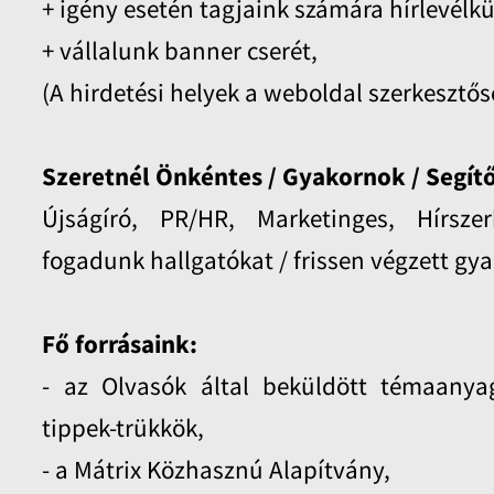
+ igény esetén tagjaink számára hírlevélk
+ vállalunk banner cserét,
(A hirdetési helyek a weboldal szerkesztős
Szeretnél Önkéntes / Gyakornok / Segítő
Újságíró, PR/HR, Marketinges, Hírszer
fogadunk hallgatókat / frissen végzett gy
Fő forrásaink:
- az Olvasók által beküldött témaanyago
tippek-trükkök,
- a Mátrix Közhasznú Alapítvány,