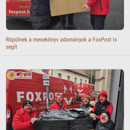
Röpülnek a mesekönyv adományok a FoxPost is
segít