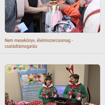
Nem mesekönyv, élelmiszercsomag -
családtámogatás