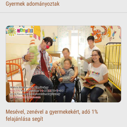
Gyermek adományoztak
Mesével, zenével a gyermekekért, adó 1%
felajánlása segít