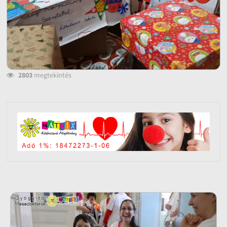
2803
megtekintés