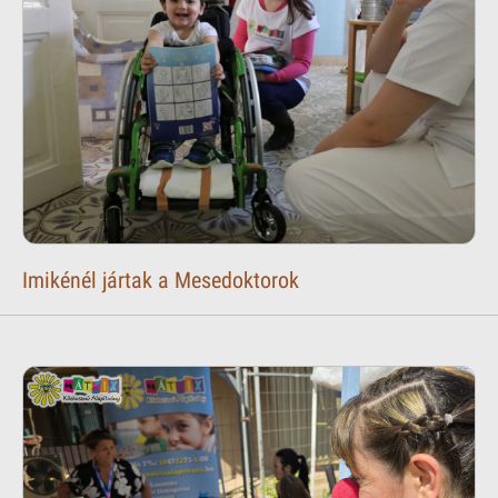
Imikénél jártak a Mesedoktorok