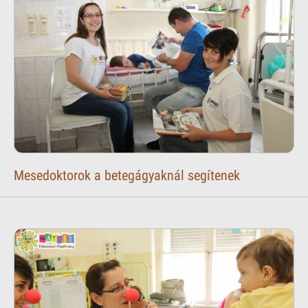
Mesedoktorok a betegágyaknál segítenek