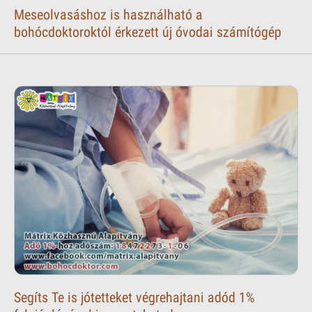
Meseolvasáshoz is használható a
bohócdoktoroktól érkezett új óvodai számítógép
Segíts Te is jótetteket végrehajtani adód 1%