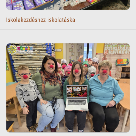
Iskolakezdéshez iskolatáska