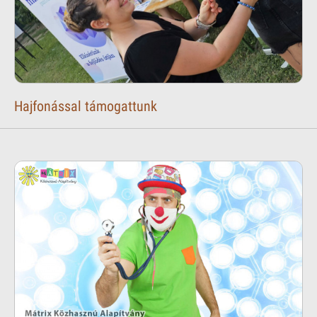
Hajfonással támogattunk