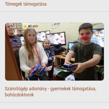
Tömegek támogatása
Számítógép adomány - gyermekek támogatása,
bohócdoktorok