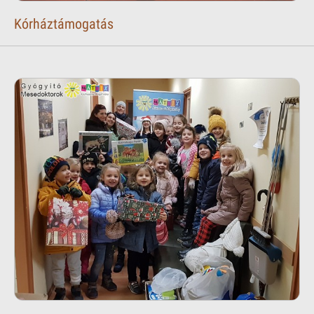
Kórháztámogatás