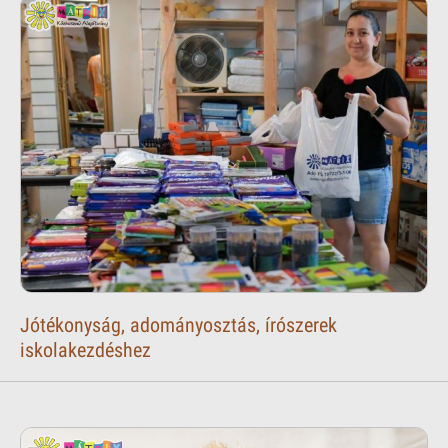
Jótékonyság, adományosztás, írószerek
iskolakezdéshez