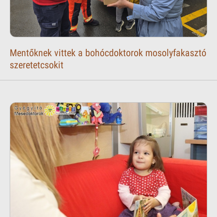
Mentőknek vittek a bohócdoktorok mosolyfakasztó
szeretetcsokit