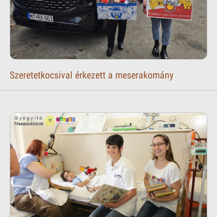
Szeretetkocsival érkezett a meserakomány