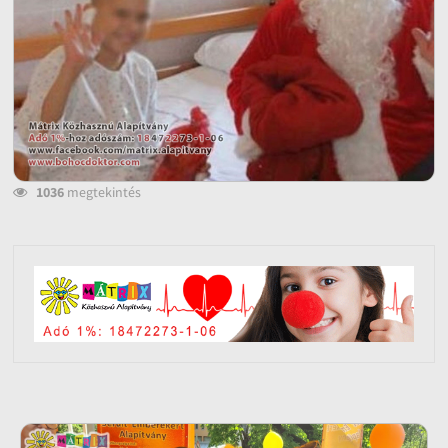
1036
megtekintés