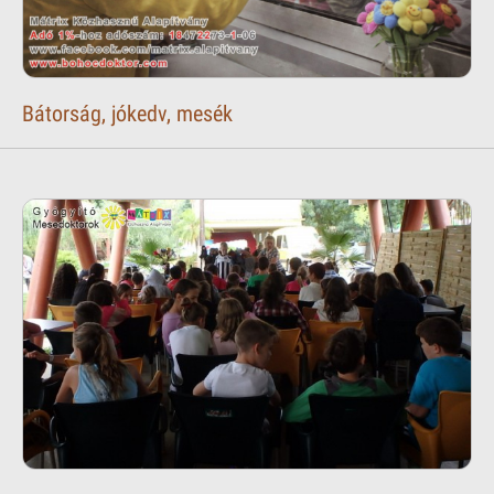
Bátorság, jókedv, mesék