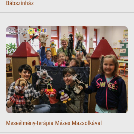
Bábszínház
Meseélmény-terápia Mézes Mazsolkával