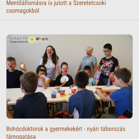
Mentőállomásra is jutott a Szeretetcsoki
csomagokból
Bohócdoktorok a gyermekekért - nyári táborozás
támogatása