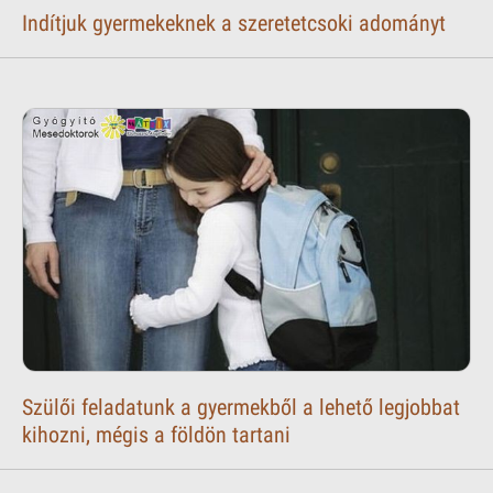
Indítjuk gyermekeknek a szeretetcsoki adományt
Szülői feladatunk a gyermekből a lehető legjobbat
kihozni, mégis a földön tartani