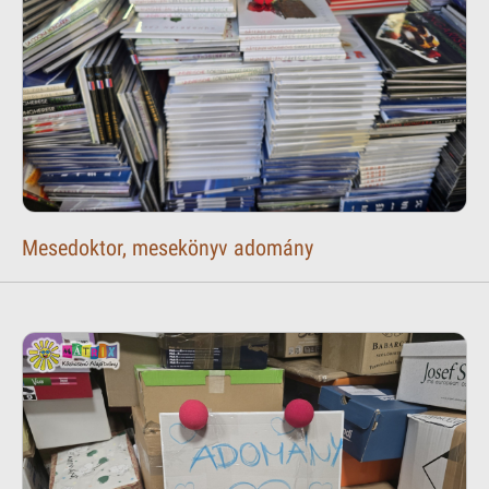
Mesedoktor, mesekönyv adomány