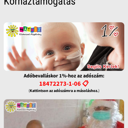
Kórháztámogatás
Adóbevalláskor 1%-hoz az adószám:
18472273-1-06 📋
(
Kattintson az adószámra a másoláshoz.
)