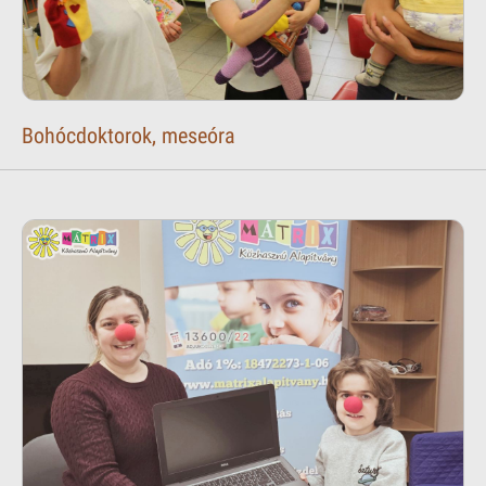
Bohócdoktorok, meseóra