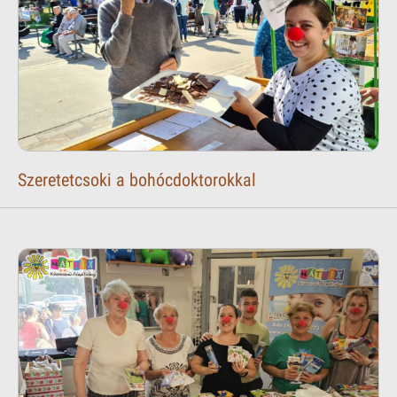
Szeretetcsoki a bohócdoktorokkal