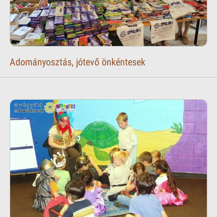
Adományosztás, jótevő önkéntesek