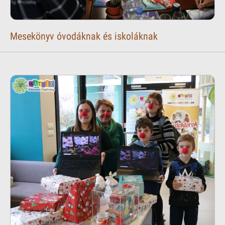
Mesekönyv óvodáknak és iskoláknak