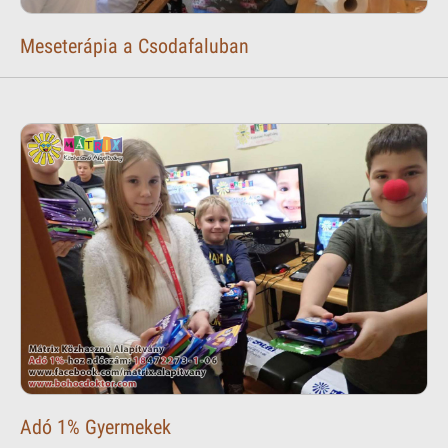
Meseterápia a Csodafaluban
Adó 1% Gyermekek