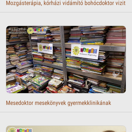
Mozgásterápia, kórházi vidámító bohócdoktor vizit
Mesedoktor mesekönyvek gyermekklinikának