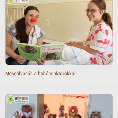
Meseolvasás a bohócdoktorokkal