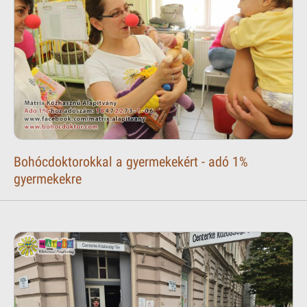
Bohócdoktorokkal a gyermekekért - adó 1%
gyermekekre