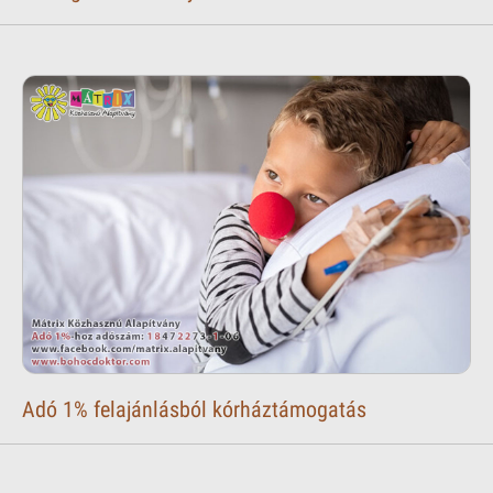
Adó 1% felajánlásból kórháztámogatás