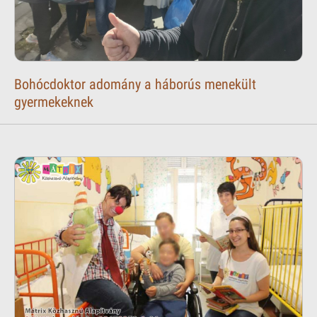
Bohócdoktor adomány a háborús menekült
gyermekeknek