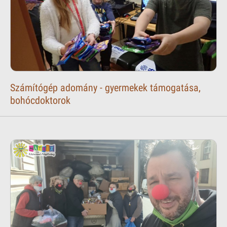
Számítógép adomány - gyermekek támogatása,
bohócdoktorok