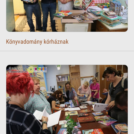
Könyvadomány kórháznak