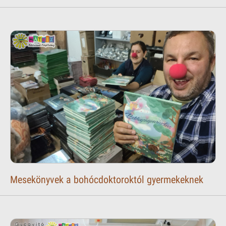
Mesekönyvek a bohócdoktoroktól gyermekeknek