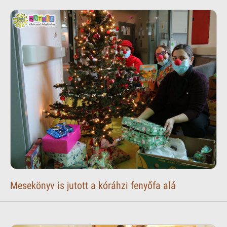
Mesekönyv is jutott a kóráhzi fenyőfa alá