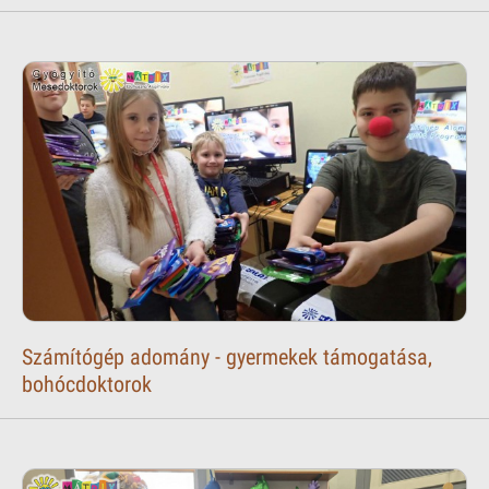
Számítógép adomány - gyermekek támogatása,
bohócdoktorok