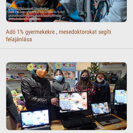
Adó 1% gyermekekre , mesedoktorokat segíti
felajánlása