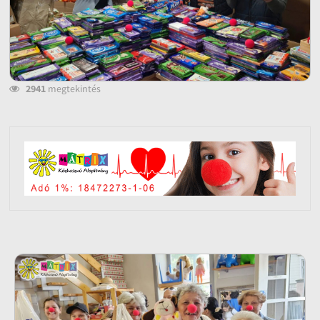
2941
megtekintés