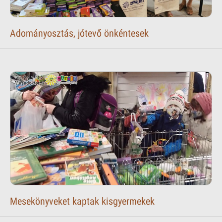
Adományosztás, jótevő önkéntesek
Mesekönyveket kaptak kisgyermekek