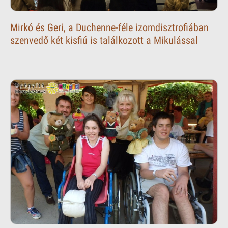
Mirkó és Geri, a Duchenne-féle izomdisztrofiában
szenvedő két kisfiú is találkozott a Mikulással