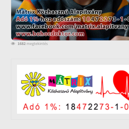
1682
megtekintés