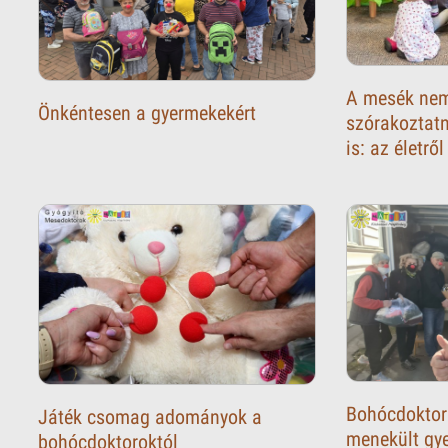
A mesék ne
Önkéntesen a gyermekekért
szórakoztat
is: az életrő
Bohócdoktor
Játék csomag adományok a
menekült gy
bohócdoktoroktól