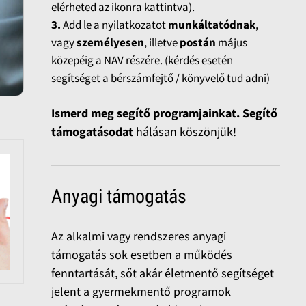
elérheted az ikonra kattintva).
3.
Add le a nyilatkozatot
munkáltatódnak
,
vagy
személyesen
, illetve
postán
május
közepéig a NAV részére. (kérdés esetén
segítséget a bérszámfejtő / könyvelő tud adni)
Ismerd meg segítő programjainkat. Segítő
támogatásodat
hálásan köszönjük!
Anyagi támogatás
Az alkalmi vagy rendszeres anyagi
támogatás sok esetben a működés
fenntartását, sőt akár életmentő segítséget
jelent a gyermekmentő programok