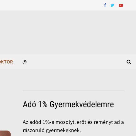
OKTOR
@
Adó 1% Gyermekvédelemre
Az adód 1%-a mosolyt, erőt és reményt ad a
rászoruló gyermekeknek.