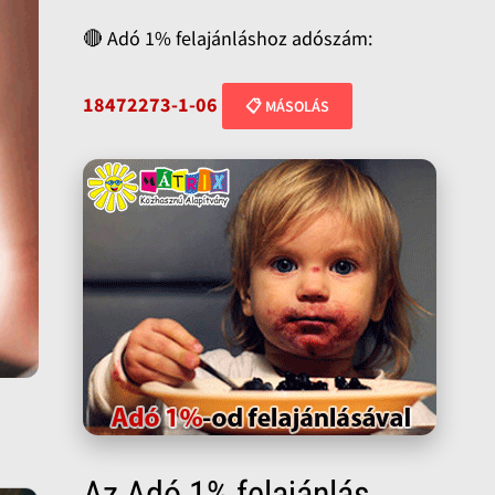
🔴 Adó 1% felajánláshoz adószám:
18472273-1-06
📋 MÁSOLÁS
Az Adó 1% felajánlás