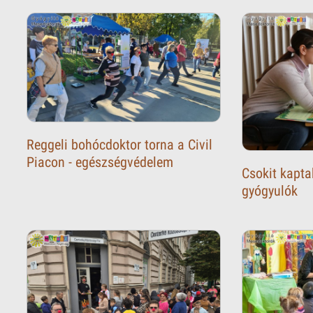
Reggeli bohócdoktor torna a Civil
Piacon - egészségvédelem
Csokit kapt
gyógyulók