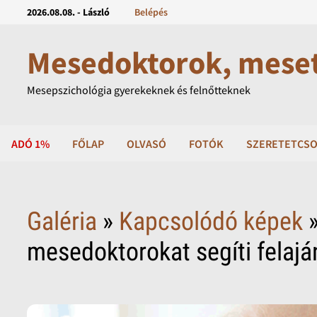
2026.08.08. - László
Belépés
Mesedoktorok, mese
Mesepszichológia gyerekeknek és felnőtteknek
ADÓ 1%
FŐLAP
OLVASÓ
FOTÓK
SZERETETCSO
Galéria
»
Kapcsolódó képek
»
mesedoktorokat segíti felajá