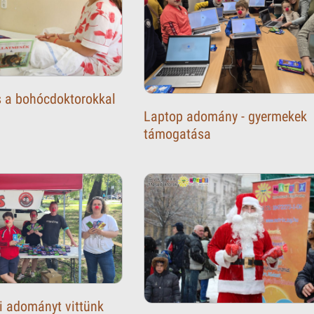
 a bohócdoktorokkal
Laptop adomány - gyermekek
támogatása
i adományt vittünk