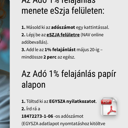
menete eSzja felületen:
1.
Másold ki az
adószámot
egy kattintással.
2.
Lépj be az
eSZJA felületre
(NAV online
adóbevallás).
3.
Add le az
1% felajánlást
május 20-ig –
mindössze
2 perc
az egész.
Az Adó 1% felajánlás papír
alapon
1.
Töltsd ki az
EGYSZA nyilatkozatot
.
2.
Írd rá a
18472273-1-06
-os adószámot
(EGYSZA adatlapot nyomtatáshoz kitöltve