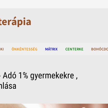
terápia
KI
ÖNKÉNTESSÉG
MÁTRIX
CENTERKE
BOHÓCD
 Adó 1% gyermekekre ,
nlása