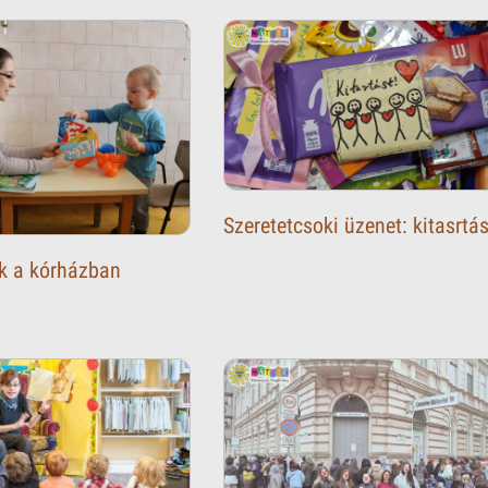
Szeretetcsoki üzenet: kitasrtás
ak a kórházban