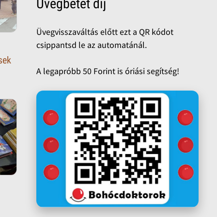
Üvegbetét díj
Üvegvisszaváltás előtt ezt a QR kódot
csippantsd le az automatánál.
sek
A legapróbb 50 Forint is óriási segítség!