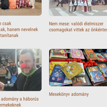
m csak
Nem mese: valódi élelmiszer
nak, hanem nevelnek
csomagokat vittek az önkénte
l tanítanak
Mesekönyv adomány
 adomány a háborús
ermekeknek