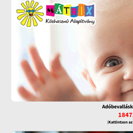
Adóbevallásk
1847
(
Kattintson a