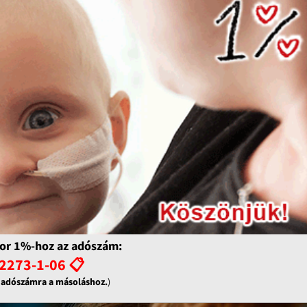
or 1%-hoz az adószám:
2273-1-06 📋
z adószámra a másoláshoz.
)