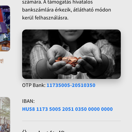
számára. A támogatás hivatalos
bankszámlára érkezik, átlátható módon
kerül felhasználásra.
t!
OTP Bank:
11735005-20510350
IBAN:
HU58 1173 5005 2051 0350 0000 0000