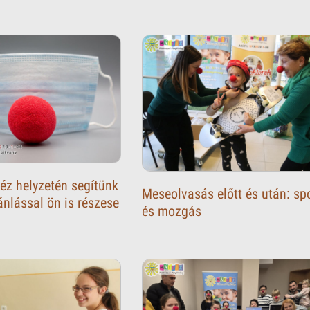
éz helyzetén segítünk
Meseolvasás előtt és után: sp
ánlással ön is részese
és mozgás