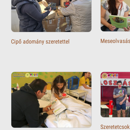
Meseolvasás
Cipő adomány szeretettel
Szeretetcsok