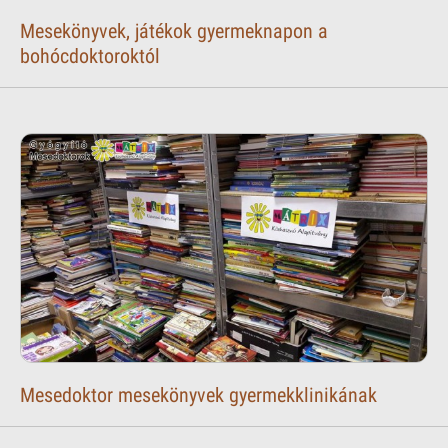
Mesekönyvek, játékok gyermeknapon a
bohócdoktoroktól
Mesedoktor mesekönyvek gyermekklinikának