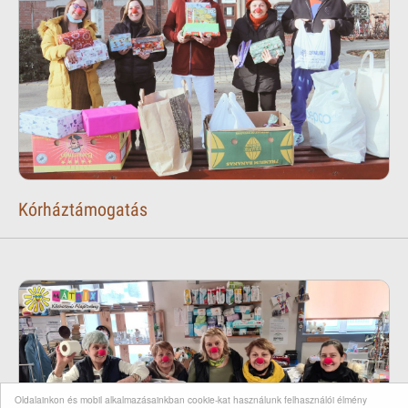
Kórháztámogatás
Oldalainkon és mobil alkalmazásainkban cookie-kat használunk felhasználói élmény