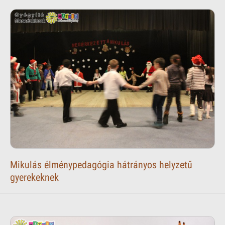
Mikulás élménypedagógia hátrányos helyzetű
gyerekeknek