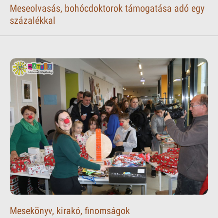
Meseolvasás, bohócdoktorok támogatása adó egy
százalékkal
Mesekönyv, kirakó, finomságok