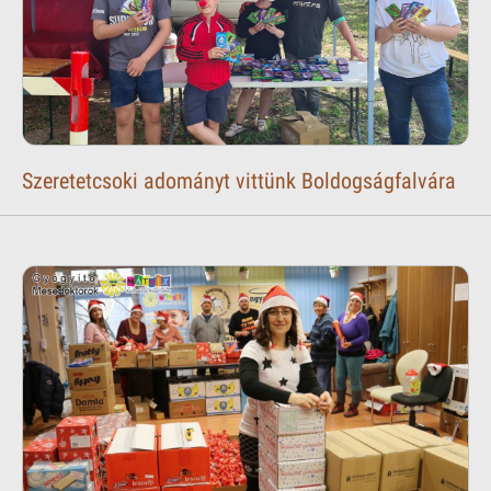
Szeretetcsoki adományt vittünk Boldogságfalvára