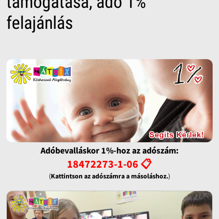
támogatása, adó 1%
felajánlás
Adóbevalláskor 1%-hoz az adószám:
18472273-1-06 📋
(
Kattintson az adószámra a másoláshoz.
)