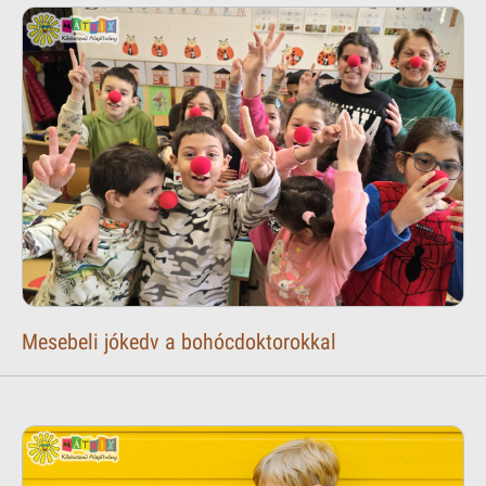
Mesebeli jókedv a bohócdoktorokkal