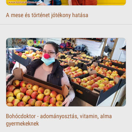
A mese és történet jótékony hatása
Bohócdoktor - adományosztás, vitamin, alma
gyermekeknek