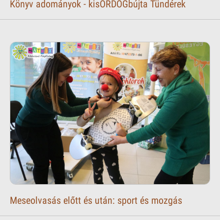
Könyv adományok - kisÖRDÖGbújta Tündérek
Meseolvasás előtt és után: sport és mozgás