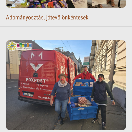
Adományosztás, jótevő önkéntesek