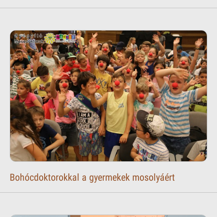
Bohócdoktorokkal a gyermekek mosolyáért