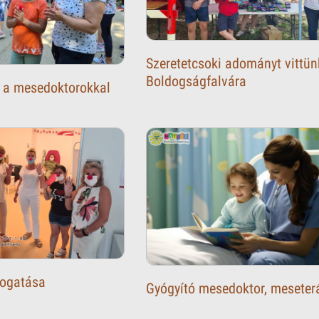
Szeretetcsoki adományt vittün
Boldogságfalvára
 a mesedoktorokkal
ogatása
Gyógyító mesedoktor, meseter