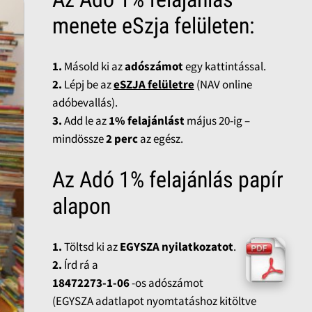
menete eSzja felületen:
1.
Másold ki az
adószámot
egy kattintással.
2.
Lépj be az
eSZJA felületre
(NAV online
adóbevallás).
3.
Add le az
1% felajánlást
május 20-ig –
mindössze
2 perc
az egész.
Az Adó 1% felajánlás papír
alapon
1.
Töltsd ki az
EGYSZA nyilatkozatot
.
2.
Írd rá a
18472273-1-06
-os adószámot
(EGYSZA adatlapot nyomtatáshoz kitöltve