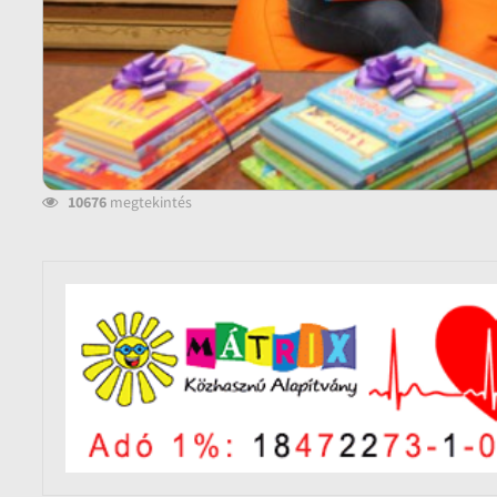
10676
megtekintés