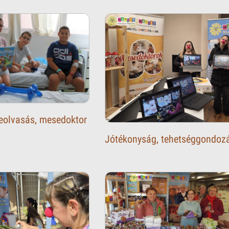
eolvasás, mesedoktor
Jótékonyság, tehetséggondoz