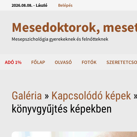
2026.08.08. - László
Belépés
Mesedoktorok, mese
Mesepszichológia gyerekeknek és felnőtteknek
ADÓ 1%
FŐLAP
OLVASÓ
FOTÓK
SZERETETCSO
Galéria
»
Kapcsolódó képek
»
könyvgyűjtés képekben