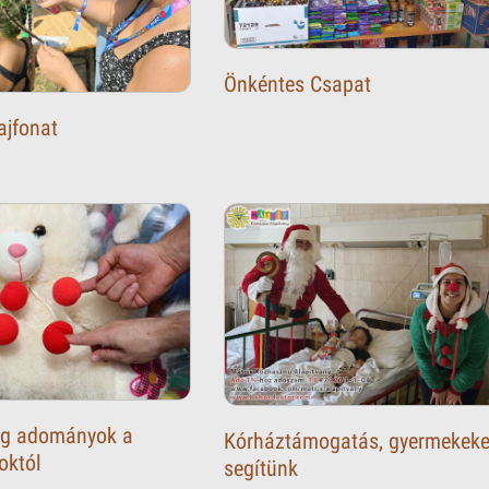
Önkéntes Csapat
ajfonat
ag adományok a
Kórháztámogatás, gyermekeke
októl
segítünk