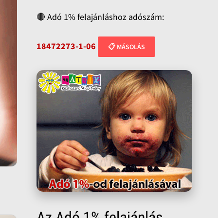
🔴 Adó 1% felajánláshoz adószám:
18472273-1-06
📋 MÁSOLÁS
Az Adó 1% felajánlás