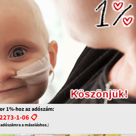
or 1%-hoz az adószám:
2273-1-06 📋
z adószámra a másoláshoz.
)