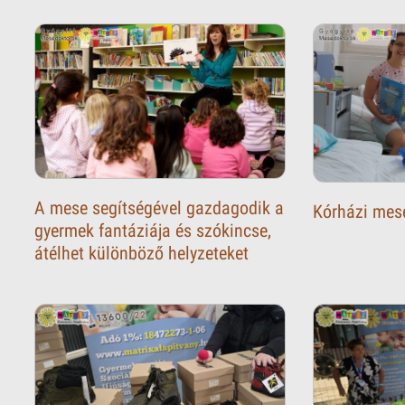
A mese segítségével gazdagodik a
Kórházi mes
gyermek fantáziája és szókincse,
átélhet különböző helyzeteket