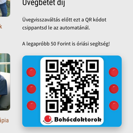
Üvegbetét díj
Üvegvisszaváltás előtt ezt a QR kódot
k
csippantsd le az automatánál.
A legapróbb 50 Forint is óriási segítség!
ápia