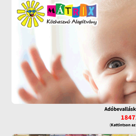
Adóbevallásk
1847
(
Kattintson a