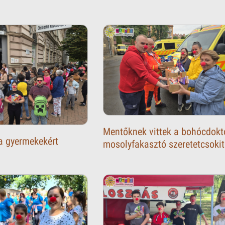
Mentőknek vittek a bohócdokt
a gyermekekért
mosolyfakasztó szeretetcsokit