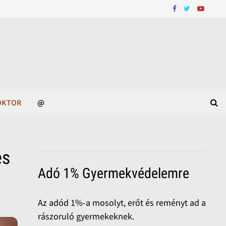
OKTOR
@
es
Adó 1% Gyermekvédelemre
Az adód 1%-a mosolyt, erőt és reményt ad a
rászoruló gyermekeknek.