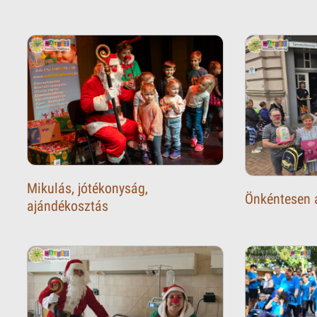
Mikulás, jótékonyság,
Önkéntesen 
ajándékosztás