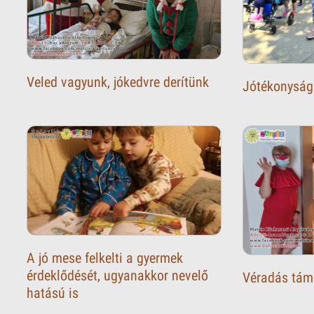
Veled vagyunk, jókedvre derítünk
Jótékonyság
A jó mese felkelti a gyermek
érdeklődését, ugyanakkor nevelő
Véradás tám
hatású is