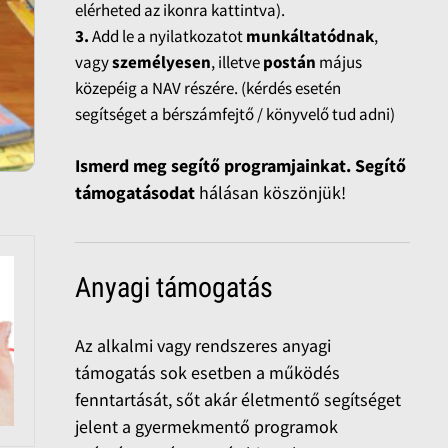
elérheted az ikonra kattintva).
3.
Add le a nyilatkozatot
munkáltatódnak
,
vagy
személyesen
, illetve
postán
május
közepéig a NAV részére. (kérdés esetén
segítséget a bérszámfejtő / könyvelő tud adni)
Ismerd meg segítő programjainkat. Segítő
támogatásodat
hálásan köszönjük!
Anyagi támogatás
Az alkalmi vagy rendszeres anyagi
támogatás sok esetben a működés
fenntartását, sőt akár életmentő segítséget
jelent a gyermekmentő programok