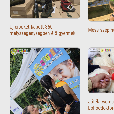
Új cipőket kapott 350
Mese szép h
mélyszegénységben élő gyermek
Játék csom
bohócdoktor