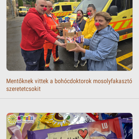
Mentőknek vittek a bohócdoktorok mosolyfakasztó
szeretetcsokit