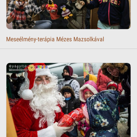
Meseélmény-terápia Mézes Mazsolkával