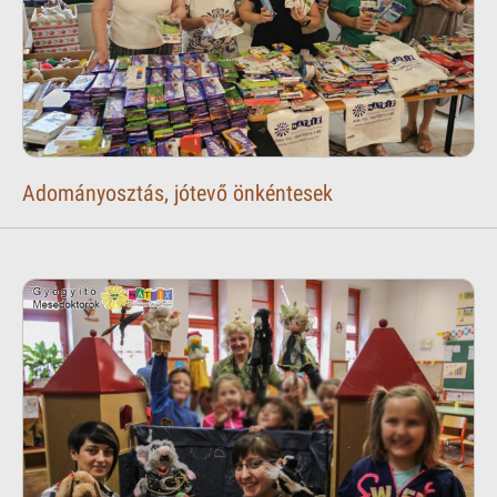
Adományosztás, jótevő önkéntesek