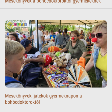
Mesekönyvek a bohócdoktoroktól gyermekeknek
Mesekönyvek, játékok gyermeknapon a
bohócdoktoroktól