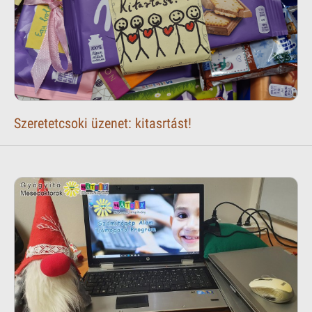
Szeretetcsoki üzenet: kitasrtást!