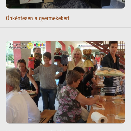
Önkéntesen a gyermekekért