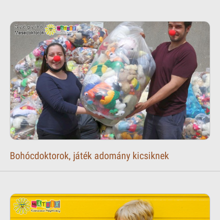
Bohócdoktorok, játék adomány kicsiknek