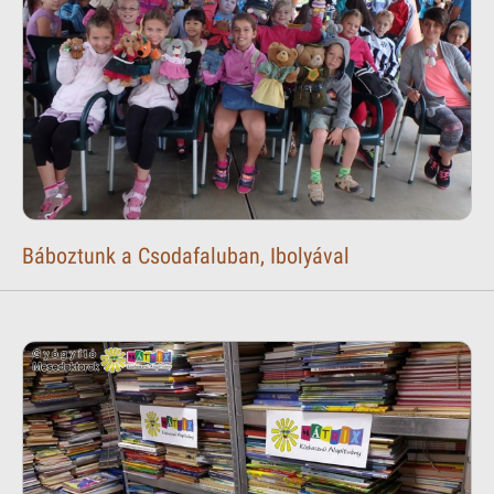
Báboztunk a Csodafaluban, Ibolyával