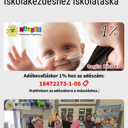
Iskolakezdéshez iskolatáska
Adóbevalláskor 1%-hoz az adószám:
18472273-1-06 📋
(
Kattintson az adószámra a másoláshoz.
)