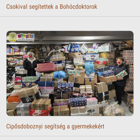
Csokival segítettek a Bohócdoktorok
Cipősdoboznyi segítség a gyermekekért