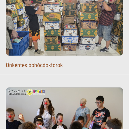
Önkéntes bohócdoktorok