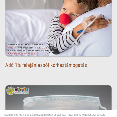
Adó 1% felajánlásból kórháztámogatás
Oldalainkon és mobil alkalmazásainkban cookie-kat használunk felhasználói élmény