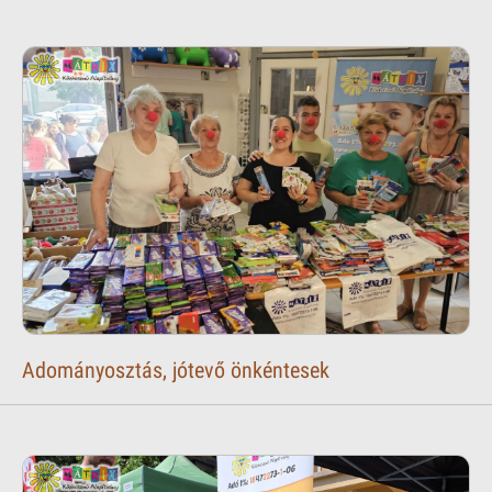
Adományosztás, jótevő önkéntesek