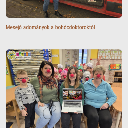
Mesejó adományok a bohócdoktoroktól