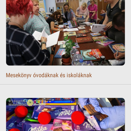
Mesekönyv óvodáknak és iskoláknak