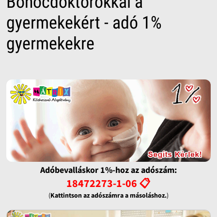
Bohócdoktorokkal a
gyermekekért - adó 1%
gyermekekre
Adóbevalláskor 1%-hoz az adószám:
18472273-1-06 📋
(
Kattintson az adószámra a másoláshoz.
)