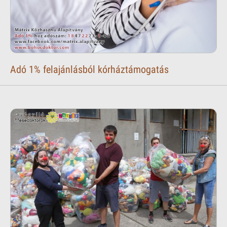
Adó 1% felajánlásból kórháztámogatás