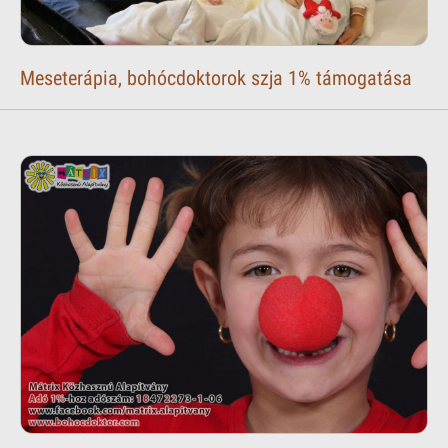
Meseterápia, bohócdoktorok szja 1% támogatása