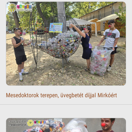
Mesedoktorok terepen, üvegbetét díjjal Mirkóért