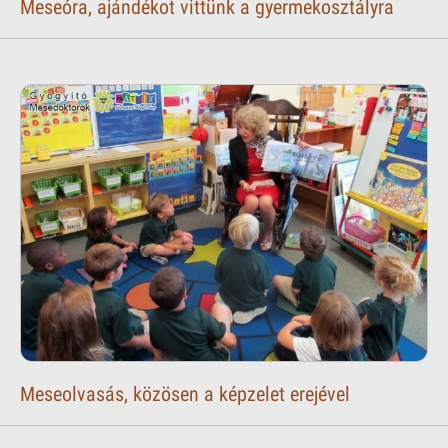
Meseóra, ajándékot vittünk a gyermekosztályra
Meseolvasás, közösen a képzelet erejével