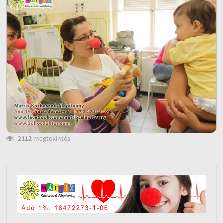
2112
megtekintés