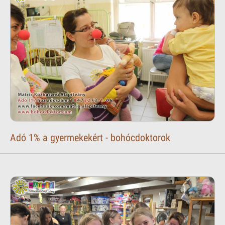
Adó 1% a gyermekekért - bohócdoktorok