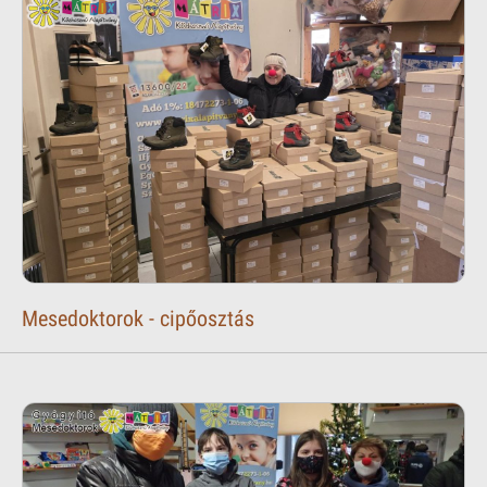
Mesedoktorok - cipőosztás