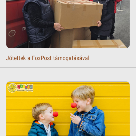
Jótettek a FoxPost támogatásával