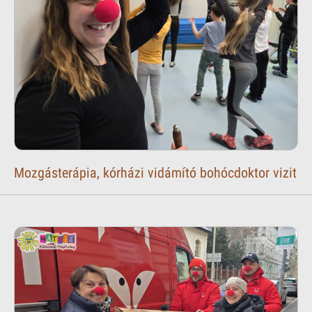
Mozgásterápia, kórházi vidámító bohócdoktor vizit