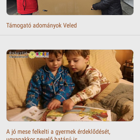
Támogató adományok Veled
A jó mese felkelti a gyermek érdeklődését,
ugyanakkor nevelő hatású is