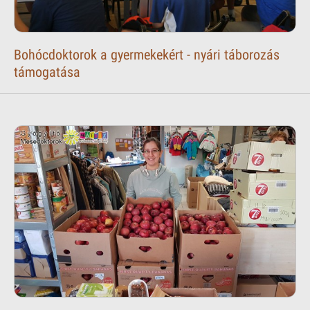
Bohócdoktorok a gyermekekért - nyári táborozás
támogatása