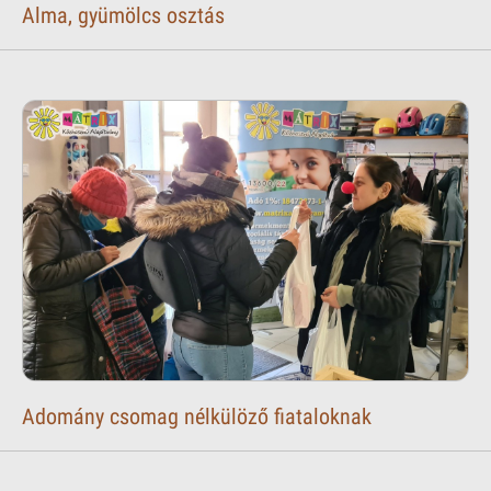
Alma, gyümölcs osztás
Adomány csomag nélkülöző fiataloknak