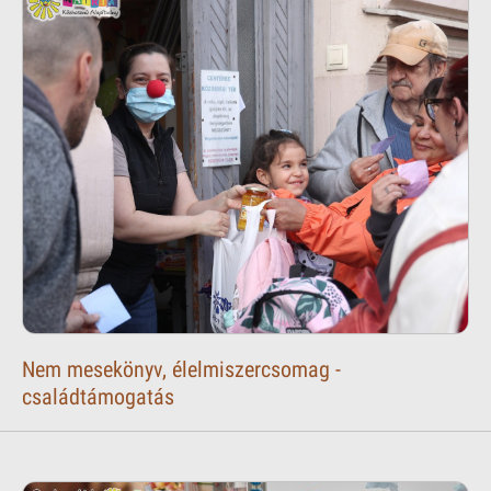
Nem mesekönyv, élelmiszercsomag -
családtámogatás