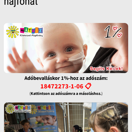
hajfonat
Adóbevalláskor 1%-hoz az adószám:
18472273-1-06 📋
(
Kattintson az adószámra a másoláshoz.
)