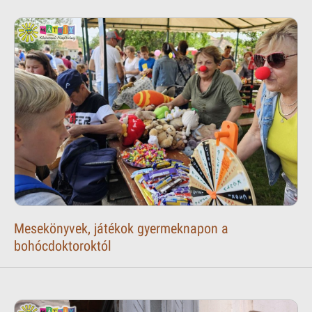
Mesekönyvek, játékok gyermeknapon a
bohócdoktoroktól