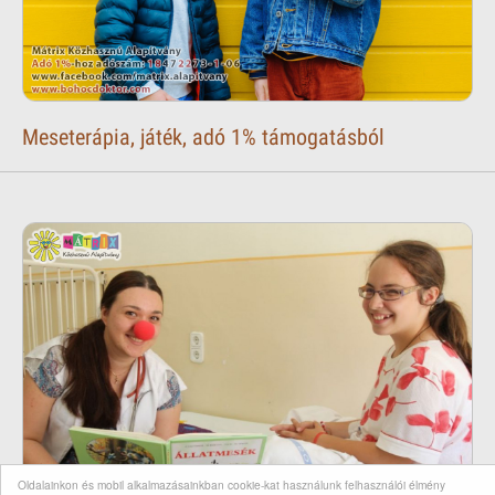
Meseterápia, játék, adó 1% támogatásból
Oldalainkon és mobil alkalmazásainkban cookie-kat használunk felhasználói élmény