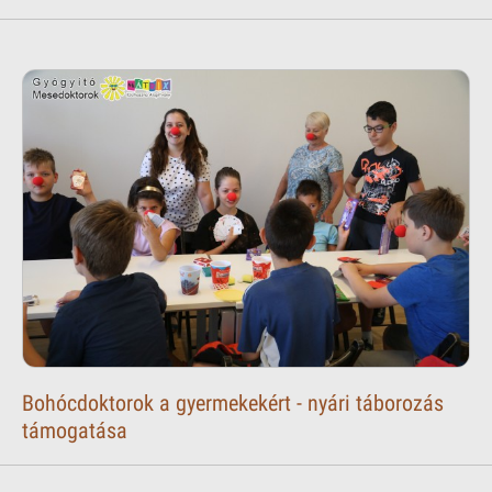
Bohócdoktorok a gyermekekért - nyári táborozás
támogatása