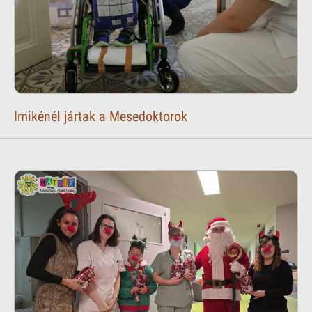
Imikénél jártak a Mesedoktorok