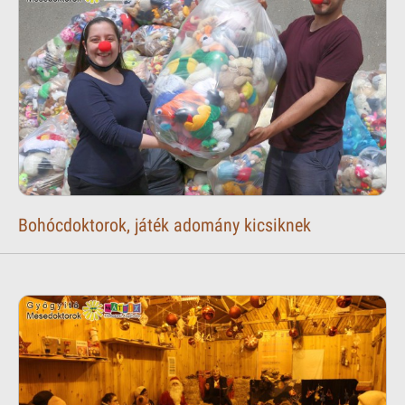
Bohócdoktorok, játék adomány kicsiknek