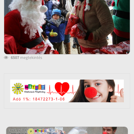
6507
megtekintés