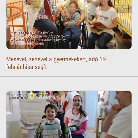
Mesével, zenével a gyermekekért, adó 1%
felajánlása segít