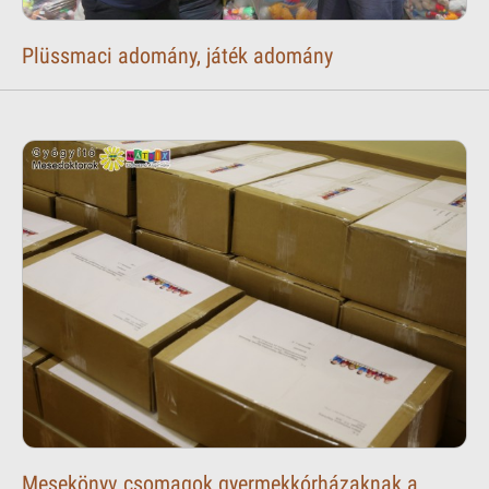
Plüssmaci adomány, játék adomány
Mesekönyv csomagok gyermekkórházaknak a