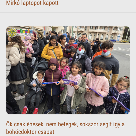
Mirkó laptopot kapott
Ők csak éhesek, nem betegek, sokszor segít így a
bohócdoktor csapat