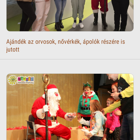
Ajándék az orvosok, nővérkék, ápolók részére is
jutott