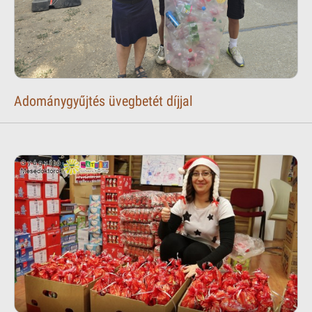
Adománygyűjtés üvegbetét díjjal