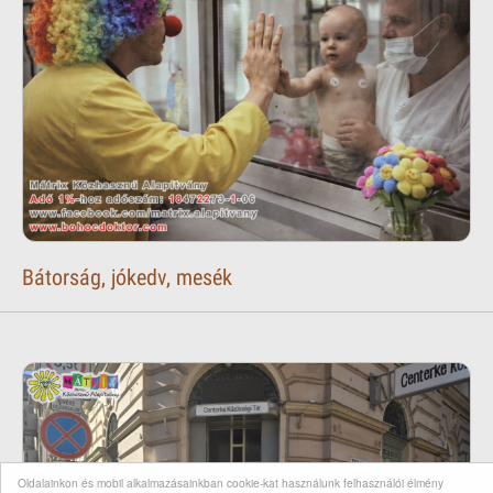
Bátorság, jókedv, mesék
Oldalainkon és mobil alkalmazásainkban cookie-kat használunk felhasználói élmény