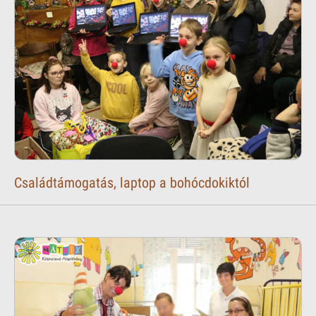
Családtámogatás, laptop a bohócdokiktól