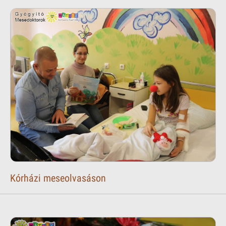
Kórházi meseolvasáson