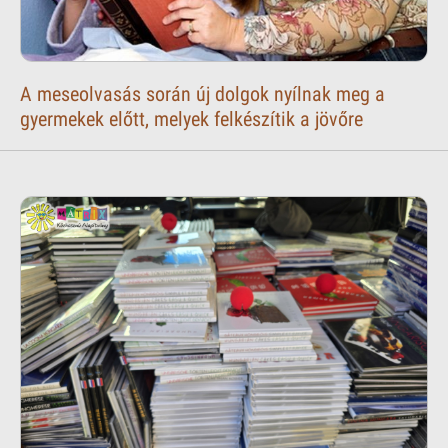
A meseolvasás során új dolgok nyílnak meg a
gyermekek előtt, melyek felkészítik a jövőre