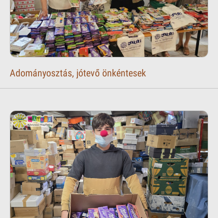
Adományosztás, jótevő önkéntesek