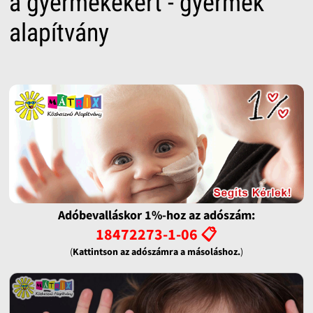
a gyermekekért - gyermek
alapítvány
Adóbevalláskor 1%-hoz az adószám:
18472273-1-06 📋
(
Kattintson az adószámra a másoláshoz.
)