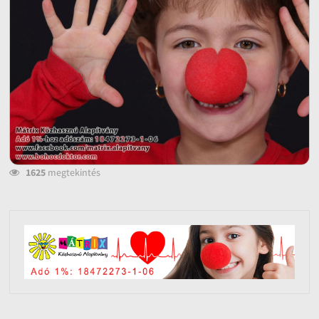
1625
megtekintés