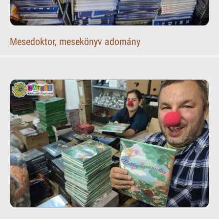
Mesedoktor, mesekönyv adomány