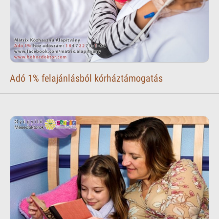
Adó 1% felajánlásból kórháztámogatás