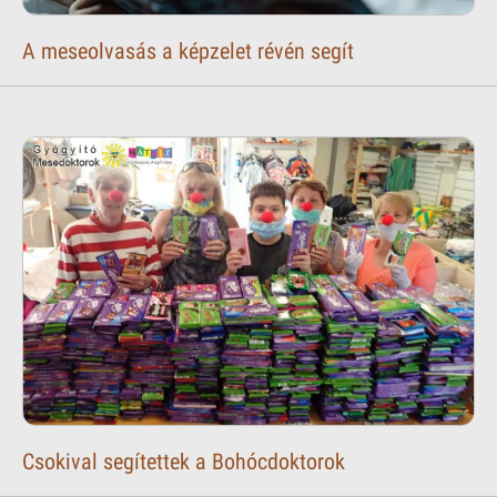
A meseolvasás a képzelet révén segít
Csokival segítettek a Bohócdoktorok