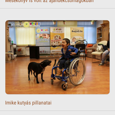
Mesekönyv is volt az ajándékcsomagokban
Imike kutyás pillanatai