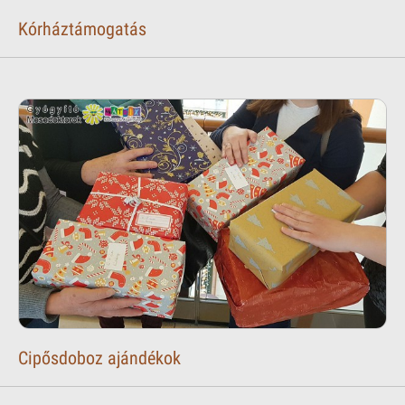
Kórháztámogatás
Cipősdoboz ajándékok