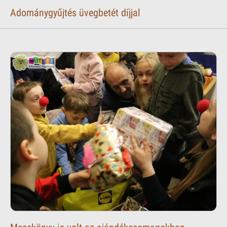
Adománygyűjtés üvegbetét díjjal