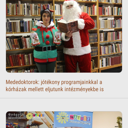
Mededoktorok: jótékony programjainkkal a
kórházak mellett eljutunk intézményekbe is