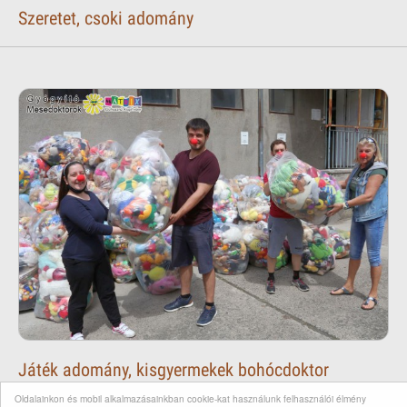
Szeretet, csoki adomány
Játék adomány, kisgyermekek bohócdoktor
támogatása
Oldalainkon és mobil alkalmazásainkban cookie-kat használunk felhasználói élmény