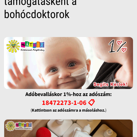
támogatásként a
bohócdoktorok
Adóbevalláskor 1%-hoz az adószám:
18472273-1-06 📋
(
Kattintson az adószámra a másoláshoz.
)