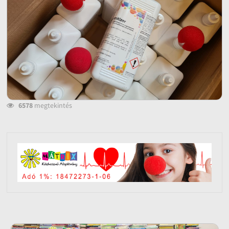
6578
megtekintés