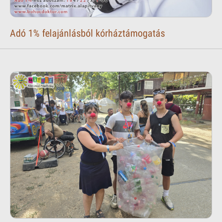
Adó 1% felajánlásból kórháztámogatás