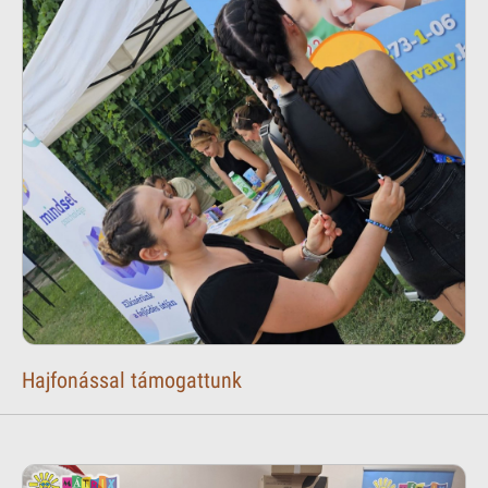
Hajfonással támogattunk