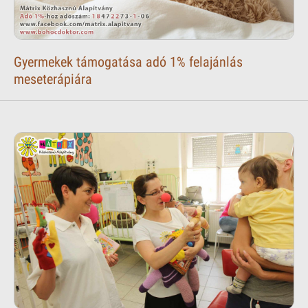
Gyermekek támogatása adó 1% felajánlás
meseterápiára