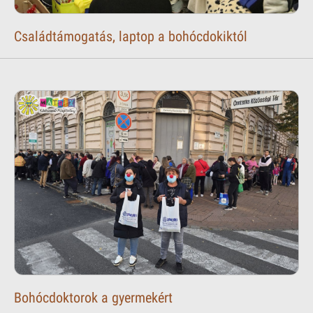
Családtámogatás, laptop a bohócdokiktól
Bohócdoktorok a gyermekért