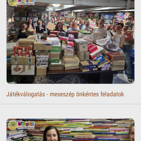
Játékválogatás - meseszép önkéntes feladatok