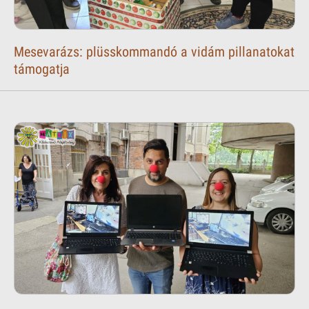
Mesevarázs: plüsskommandó a vidám pillanatokat
támogatja