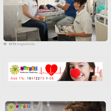
6773
megtekintés