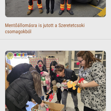
Mentőállomásra is jutott a Szeretetcsoki
csomagokból