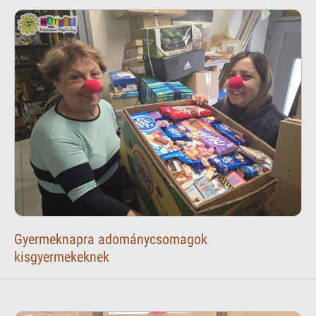
Gyermeknapra adománycsomagok
kisgyermekeknek