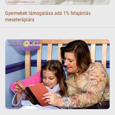
Gyermekek támogatása adó 1% felajánlás
meseterápiára