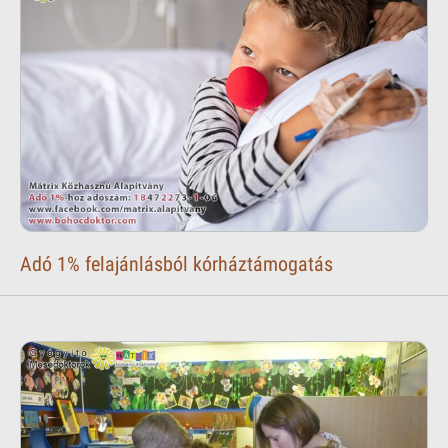
Adó 1% felajánlásból kórháztámogatás