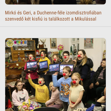
Mirkó és Geri, a Duchenne-féle izomdisztrofiában
szenvedő két kisfiú is találkozott a Mikulással