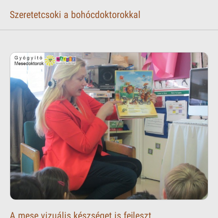
Szeretetcsoki a bohócdoktorokkal
A mese vizuális készséget is fejleszt