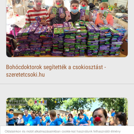
Bohócdoktorok segítették a csokiosztást -
szeretetcsoki.hu
Oldalainkon és mobil alkalmazásainkban cookie-kat használunk felhasználói élmény