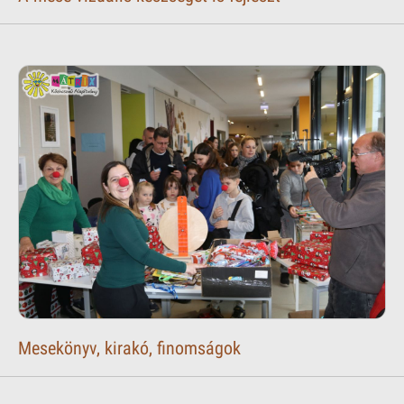
Mesekönyv, kirakó, finomságok