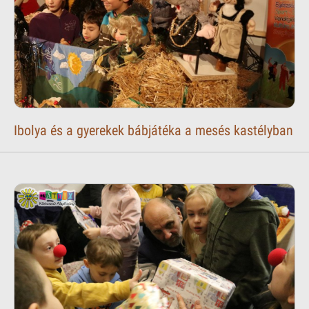
Ibolya és a gyerekek bábjátéka a mesés kastélyban