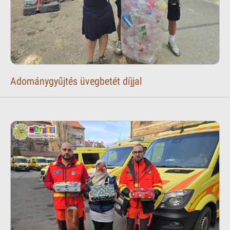
Adománygyűjtés üvegbetét díjjal