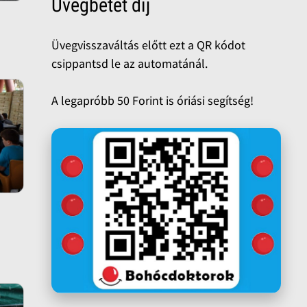
Üvegbetét díj
Üvegvisszaváltás előtt ezt a QR kódot
csippantsd le az automatánál.
A legapróbb 50 Forint is óriási segítség!