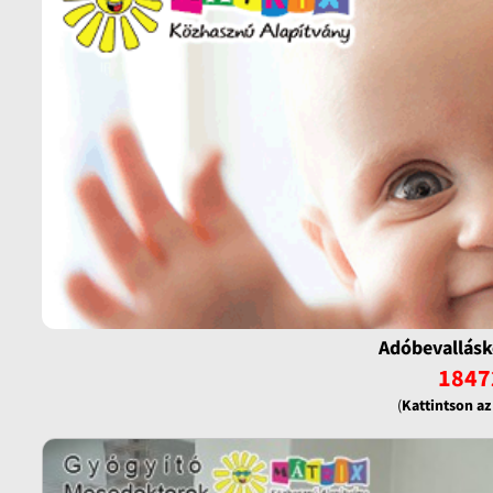
Adóbevallásk
1847
(
Kattintson a