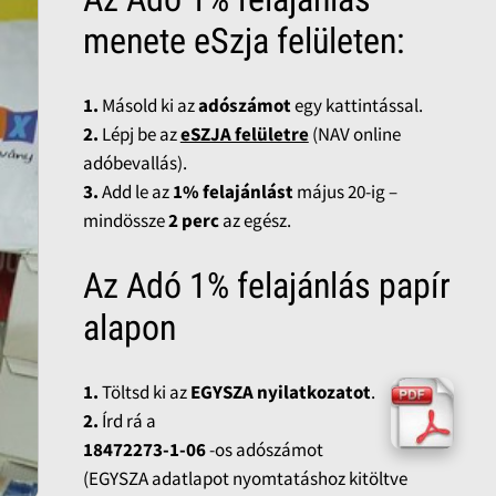
menete eSzja felületen:
1.
Másold ki az
adószámot
egy kattintással.
2.
Lépj be az
eSZJA felületre
(NAV online
adóbevallás).
3.
Add le az
1% felajánlást
május 20-ig –
mindössze
2 perc
az egész.
Az Adó 1% felajánlás papír
alapon
1.
Töltsd ki az
EGYSZA nyilatkozatot
.
2.
Írd rá a
18472273-1-06
-os adószámot
(EGYSZA adatlapot nyomtatáshoz kitöltve