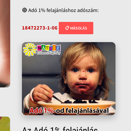
🔴 Adó 1% felajánláshoz adószám:
18472273-1-06
📋 MÁSOLÁS
Az Adó 1% felajánlás