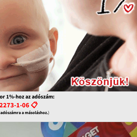
or 1%-hoz az adószám:
2273-1-06 📋
z adószámra a másoláshoz.
)