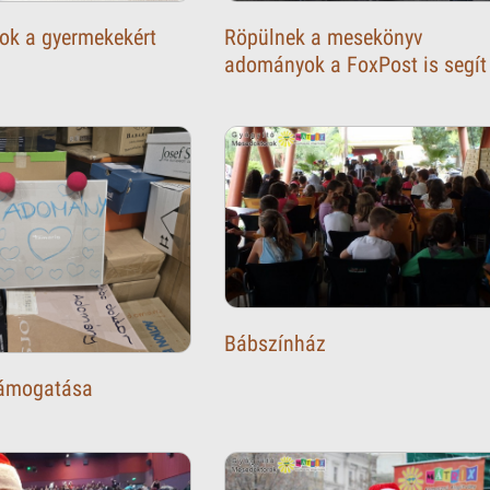
ok a gyermekekért
Röpülnek a mesekönyv
adományok a FoxPost is segít
Bábszínház
támogatása