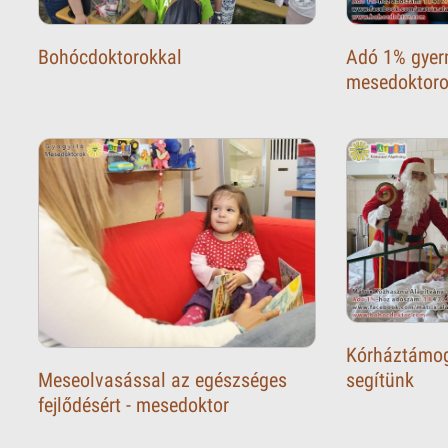
Bohócdoktorokkal
Adó 1% gyer
mesedoktorok
Kórháztámog
segítünk
Meseolvasással az egészséges
fejlődésért - mesedoktor