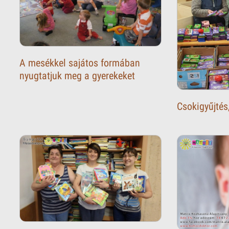
A mesékkel sajátos formában
nyugtatjuk meg a gyerekeket
Csokigyűjté