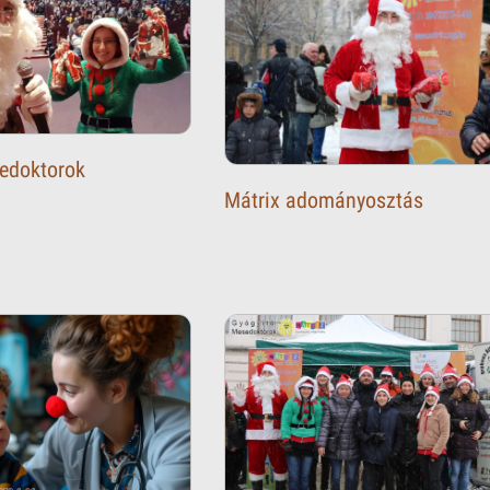
edoktorok
Mátrix adományosztás