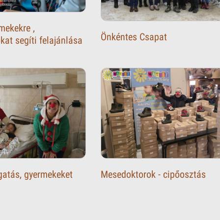
mekekre ,
Önkéntes Csapat
at segíti felajánlása
atás, gyermekeket
Mesedoktorok - cipőosztás