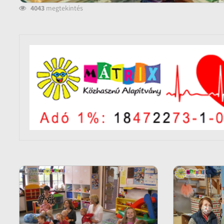
4043
megtekintés