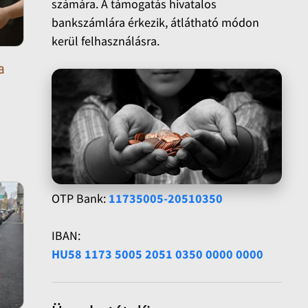
számára. A támogatás hivatalos
bankszámlára érkezik, átlátható módon
kerül felhasználásra.
a
OTP Bank:
11735005-20510350
IBAN:
HU58 1173 5005 2051 0350 0000 0000