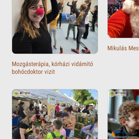
Mikulás Mes
Mozgásterápia, kórházi vidámító
bohócdoktor vizit