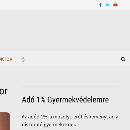
OKTOR
@
or
Adó 1% Gyermekvédelemre
Az adód 1%-a mosolyt, erőt és reményt ad a
rászoruló gyermekeknek.