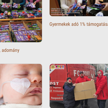
Gyermekek adó 1% támogatás
s, adomány