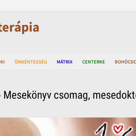
terápia
KI
ÖNKÉNTESSÉG
MÁTRIX
CENTERKE
BOHÓCD
 Mesekönyv csomag, mesedokt