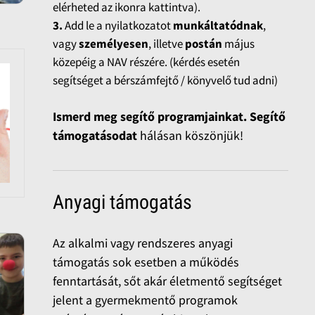
elérheted az ikonra kattintva).
3.
Add le a nyilatkozatot
munkáltatódnak
,
vagy
személyesen
, illetve
postán
május
közepéig a NAV részére. (kérdés esetén
segítséget a bérszámfejtő / könyvelő tud adni)
Ismerd meg segítő programjainkat. Segítő
támogatásodat
hálásan köszönjük!
Anyagi támogatás
Az alkalmi vagy rendszeres anyagi
támogatás sok esetben a működés
fenntartását, sőt akár életmentő segítséget
jelent a gyermekmentő programok