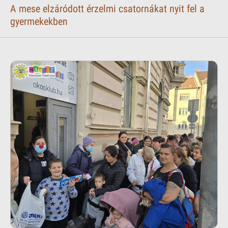
A mese elzáródott érzelmi csatornákat nyit fel a
gyermekekben