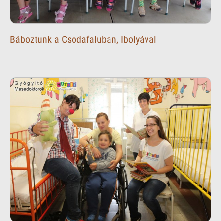
Báboztunk a Csodafaluban, Ibolyával