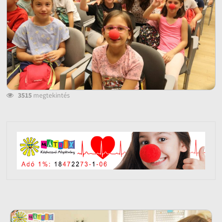
3515
megtekintés