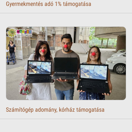
Gyermekmentés adó 1% támogatása
Számítógép adomány, kórház támogatása