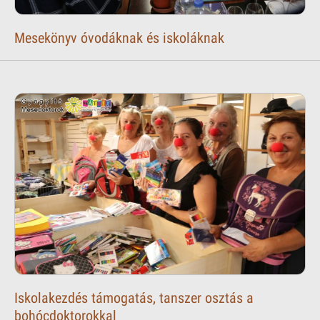
Mesekönyv óvodáknak és iskoláknak
Iskolakezdés támogatás, tanszer osztás a
bohócdoktorokkal