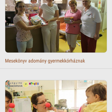
Mesekönyv adomány gyermekkórháznak