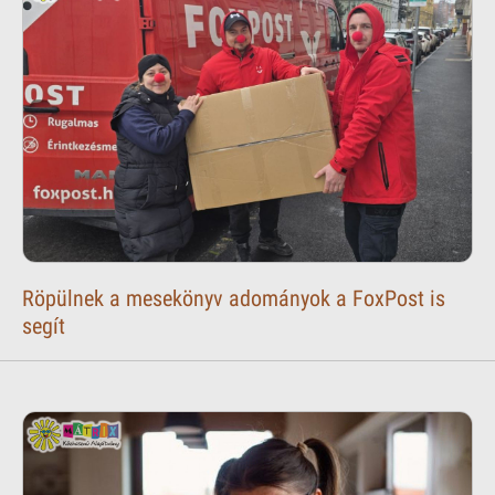
Röpülnek a mesekönyv adományok a FoxPost is
segít