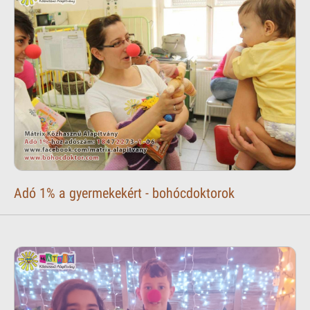
Adó 1% a gyermekekért - bohócdoktorok