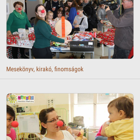
Mesekönyv, kirakó, finomságok