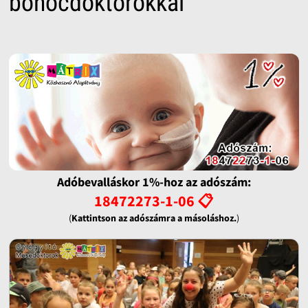
bohócdoktorokkal
Adóbevalláskor 1%-hoz az adószám:
18472273-1-06 📋
(
Kattintson az adószámra a másoláshoz.
)