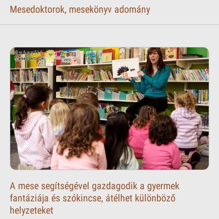
Mesedoktorok, mesekönyv adomány
A mese segítségével gazdagodik a gyermek
fantáziája és szókincse, átélhet különböző
helyzeteket