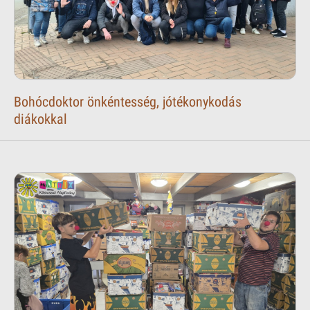
Bohócdoktor önkéntesség, jótékonykodás
diákokkal