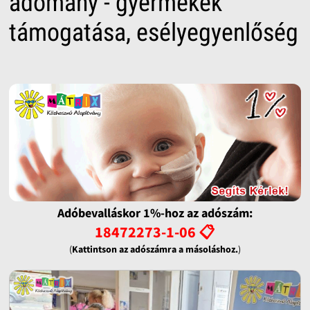
adomány - gyermekek
támogatása, esélyegyenlőség
Adóbevalláskor 1%-hoz az adószám:
18472273-1-06 📋
(
Kattintson az adószámra a másoláshoz.
)