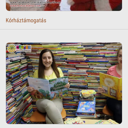
Kórháztámogatás