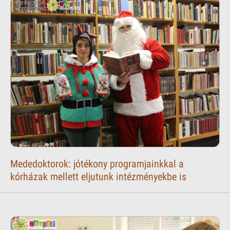
Mededoktorok: jótékony programjainkkal a
kórházak mellett eljutunk intézményekbe is