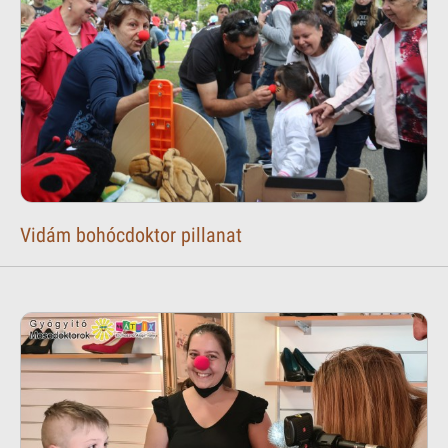
Vidám bohócdoktor pillanat