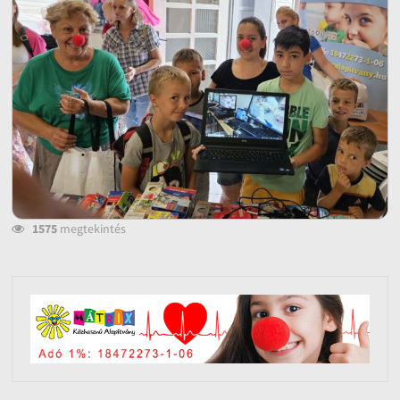
1575
megtekintés