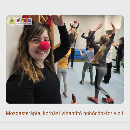
Mozgásterápia, kórházi vidámító bohócdoktor vizit