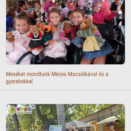
Meséket mondtunk Mézes Mazsolkával és a
gyerekekkel