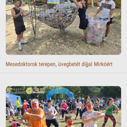
Mesedoktorok terepen, üvegbetét díjjal Mirkóért