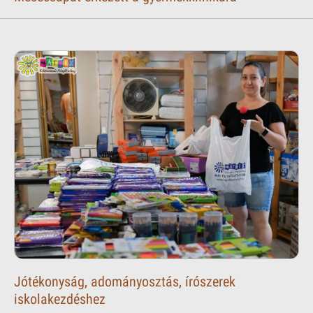
Jótékonyság, adományosztás, írószerek
iskolakezdéshez