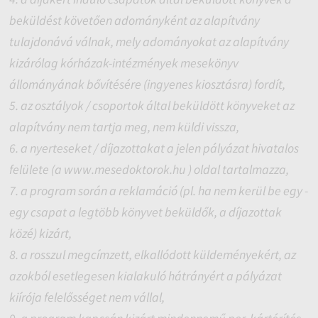
beküldést követően adományként az alapítvány
tulajdonává válnak, mely adományokat az alapítvány
kizárólag kórházak-intézmények mesekönyv
állományának bővítésére (ingyenes kiosztásra) fordít,
5. az osztályok / csoportok által beküldött könyveket az
alapítvány nem tartja meg, nem küldi vissza,
6. a nyerteseket / díjazottakat a jelen pályázat hivatalos
felülete (a www.mesedoktorok.hu ) oldal tartalmazza,
7. a program során a reklamáció (pl. ha nem kerül be egy -
egy csapat a legtöbb könyvet beküldők, a díjazottak
közé) kizárt,
8. a rosszul megcímzett, elkallódott küldeményekért, az
azokból esetlegesen kialakuló hátrányért a pályázat
kiírója felelősséget nem vállal,