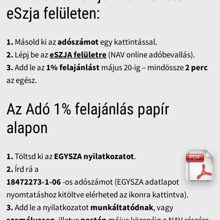
eSzja felületen:
1.
Másold ki az
adószámot
egy kattintással.
2.
Lépj be az
eSZJA felületre
(NAV online adóbevallás).
3.
Add le az
1% felajánlást
május 20-ig – mindössze
2 perc
az egész.
Az Adó 1% felajánlás papír
alapon
1.
Töltsd ki az
EGYSZA nyilatkozatot
.
2.
Írd rá a
18472273-1-06
-os adószámot (EGYSZA adatlapot
nyomtatáshoz kitöltve elérheted az ikonra kattintva).
3.
Add le a nyilatkozatot
munkáltatódnak
, vagy