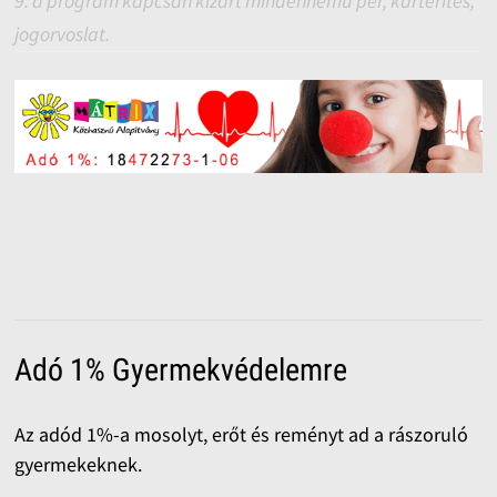
9. a program kapcsán kizárt mindennemű per, kártérítés,
jogorvoslat.
Adó 1% Gyermekvédelemre
Az adód 1%-a mosolyt, erőt és reményt ad a rászoruló
gyermekeknek.