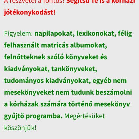
A részvétel a fontos!
Segítsd Te is a kórházi
jótékonykodást!
Figyelem:
napilapokat, lexikonokat, félig
felhasznált matricás albumokat,
felnőtteknek szóló könyveket és
kiadványokat, tankönyveket,
tudományos kiadványokat, egyéb nem
mesekönyveket nem tudunk beszámolni
a kórházak számára történő mesekönyv
gyűjtő programba.
Megértésüket
köszönjük!