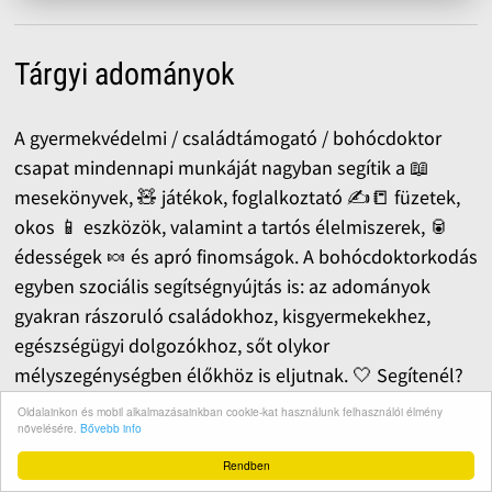
Tárgyi adományok
A gyermekvédelmi / családtámogató / bohócdoktor
csapat mindennapi munkáját nagyban segítik a 📖
mesekönyvek, 🧸 játékok, foglalkoztató ✍️📒 füzetek,
okos 📱 eszközök, valamint a tartós élelmiszerek, 🥫
édességek 🍬 és apró finomságok. A bohócdoktorkodás
egyben szociális segítségnyújtás is: az adományok
gyakran rászoruló családokhoz, kisgyermekekhez,
egészségügyi dolgozókhoz, sőt olykor
mélyszegénységben élőkhöz is eljutnak. 🤍 Segítenél?
Írj nekünk!
Oldalainkon és mobil alkalmazásainkban cookie-kat használunk felhasználói élmény
növelésére.
Bővebb info
Rendben