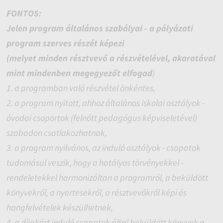
FONTOS:
Jelen program általános szabályai - a pályázati
program szerves részét képezi
(melyet minden résztvevő a részvételével, akaratával
mint mindenben megegyezőt elfogad
)
1. a programban való részvétel önkéntes,
2. a program nyitott, ahhoz általános iskolai osztályok -
óvodai csoportok (felnőtt pedagógus képviseletével)
szabadon csatlakozhatnak,
3. a program nyilvános, az induló osztályok - csapatok
tudomásul veszik, hogy a hatályos törvényekkel -
rendeletekkel harmonizáltan a programról, a beküldött
könyvekről, a nyertesekről, a résztvevőkről képi és
hangfelvételek készülhetnek,
4. a díjakért induló csapatok által beküldött könyvek a