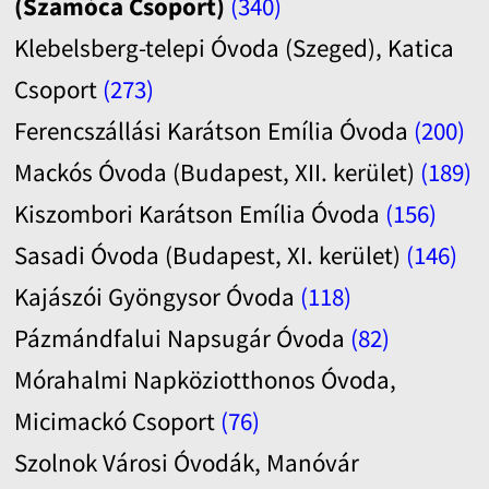
(Szamóca Csoport)
(340)
Klebelsberg-telepi Óvoda (Szeged), Katica
Csoport
(273)
Ferencszállási Karátson Emília Óvoda
(200)
Mackós Óvoda (Budapest, XII. kerület)
(189)
Kiszombori Karátson Emília Óvoda
(156)
Sasadi Óvoda (Budapest, XI. kerület)
(146)
Kajászói Gyöngysor Óvoda
(118)
Pázmándfalui Napsugár Óvoda
(82)
Mórahalmi Napköziotthonos Óvoda,
Micimackó Csoport
(76)
Szolnok Városi Óvodák, Manóvár