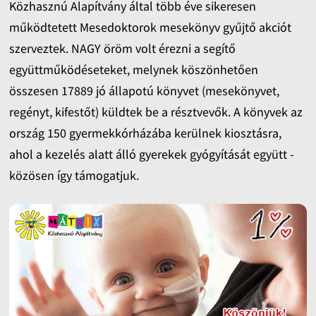
Közhasznú Alapítvány által több éve sikeresen
működtetett Mesedoktorok mesekönyv gyűjtő akciót
szerveztek. NAGY öröm volt érezni a segítő
együttműködéseteket, melynek köszönhetően
összesen 17889 jó állapotú könyvet (mesekönyvet,
regényt, kifestőt) küldtek be a résztvevők. A könyvek az
ország 150 gyermekkórházába kerülnek kiosztásra,
ahol a kezelés alatt álló gyerekek gyógyítását együtt -
közösen így támogatjuk.