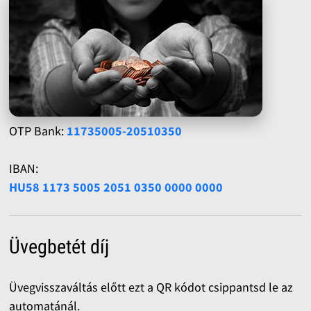
OTP Bank:
11735005-20510350
IBAN:
HU58 1173 5005 2051 0350 0000 0000
Üvegbetét díj
Üvegvisszaváltás előtt ezt a QR kódot csippantsd le az
automatánál.