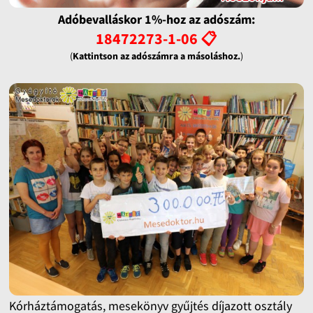
Adóbevalláskor 1%-hoz az adószám:
18472273-1-06 📋
(
Kattintson az adószámra a másoláshoz.
)
Kórháztámogatás, mesekönyv gyűjtés díjazott osztály