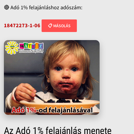
🔴 Adó 1% felajánláshoz adószám:
18472273-1-06
📋 MÁSOLÁS
Az Adó 1% felajánlás menete