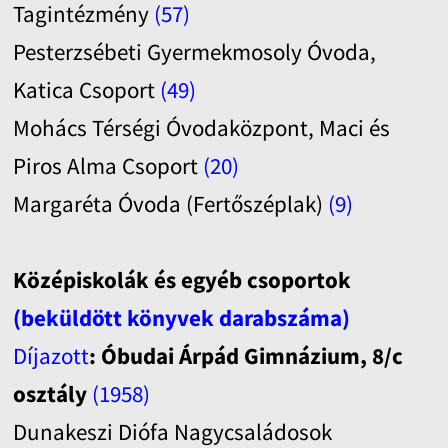
Tagintézmény
(57)
Pesterzsébeti Gyermekmosoly Óvoda,
Katica Csoport
(49)
Mohács Térségi Óvodaközpont, Maci és
Piros Alma Csoport
(20)
Margaréta Óvoda (Fertőszéplak)
(9)
Középiskolák és egyéb csoportok
(beküldött könyvek darabszáma)
Díjazott
: Óbudai Árpád Gimnázium, 8/c
osztály
(1958)
Dunakeszi Diófa Nagycsaládosok