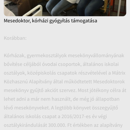
Mesedoktor, kórházi gyógyítás támogatása
Korábban:
Kórházak, gyermekosztályok mesekönyvállományának
bővítése céljából óvodai csoportok, általános iskolai
osztályok, középiskolás csapatok részvételével a Mátrix
Közhasznú Alapítvány által működtetett Mesedoktorok
mesekönyv gyűjtő akciót szervez. Most jótékony célra át
lehet adni a már nem használt, de még jó állapotban
lévő mesekönyveket. A legtöbb könyvet összegyűjtő
általános iskolás csapat a 2016/2017-es év végi
osztálykirándulását 300.000. Ft értékben az alapítvány