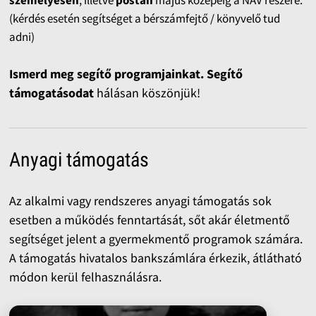
személyesen
, illetve
postán
május közepéig a NAV részére.
(kérdés esetén segítséget a bérszámfejtő / könyvelő tud
adni)
Ismerd meg segítő programjainkat. Segítő
támogatásodat
hálásan köszönjük!
Anyagi támogatás
Az alkalmi vagy rendszeres anyagi támogatás sok
esetben a működés fenntartását, sőt akár életmentő
segítséget jelent a gyermekmentő programok számára.
A támogatás hivatalos bankszámlára érkezik, átlátható
módon kerül felhasználásra.