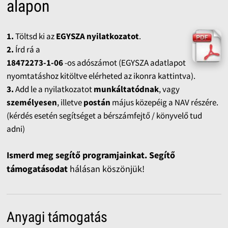
alapon
1.
Töltsd ki az
EGYSZA nyilatkozatot
.
2.
Írd rá a
18472273-1-06
-os adószámot (EGYSZA adatlapot
nyomtatáshoz kitöltve elérheted az ikonra kattintva).
3.
Add le a nyilatkozatot
munkáltatódnak
, vagy
személyesen
, illetve
postán
május közepéig a NAV részére.
(kérdés esetén segítséget a bérszámfejtő / könyvelő tud
adni)
Ismerd meg segítő programjainkat. Segítő
támogatásodat
hálásan köszönjük!
Anyagi támogatás