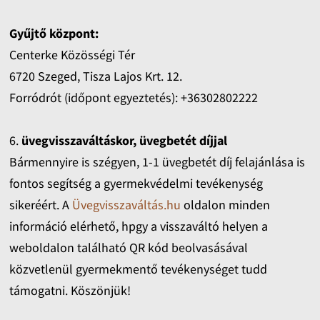
Gyűjtő központ:
Centerke Közösségi Tér
6720 Szeged, Tisza Lajos Krt. 12.
Forródrót (időpont egyeztetés): +36302802222
6.
üvegvisszaváltáskor, üvegbetét díjjal
Bármennyire is szégyen, 1-1 üvegbetét díj felajánlása is
fontos segítség a gyermekvédelmi tevékenység
sikeréért. A
Üvegvisszaváltás.hu
oldalon minden
információ elérhető, hpgy a visszaváltó helyen a
weboldalon található QR kód beolvasásával
közvetlenül gyermekmentő tevékenységet tudd
támogatni. Köszönjük!