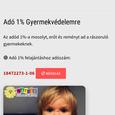
Adó 1% Gyermekvédelemre
Az adód 1%-a mosolyt, erőt és reményt ad a rászoruló
gyermekeknek.
🔴 Adó 1% felajánláshoz adószám:
18472273-1-06
📋 MÁSOLÁS