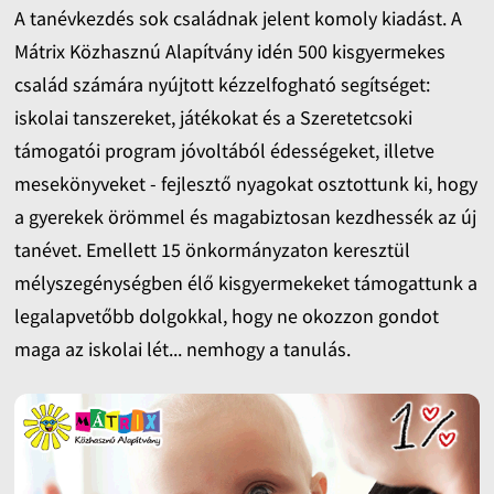
A tanévkezdés sok családnak jelent komoly kiadást. A
Mátrix Közhasznú Alapítvány idén 500 kisgyermekes
család számára nyújtott kézzelfogható segítséget:
iskolai tanszereket, játékokat és a Szeretetcsoki
támogatói program jóvoltából édességeket, illetve
mesekönyveket - fejlesztő nyagokat osztottunk ki, hogy
a gyerekek örömmel és magabiztosan kezdhessék az új
tanévet. Emellett 15 önkormányzaton keresztül
mélyszegénységben élő kisgyermekeket támogattunk a
legalapvetőbb dolgokkal, hogy ne okozzon gondot
maga az iskolai lét... nemhogy a tanulás.