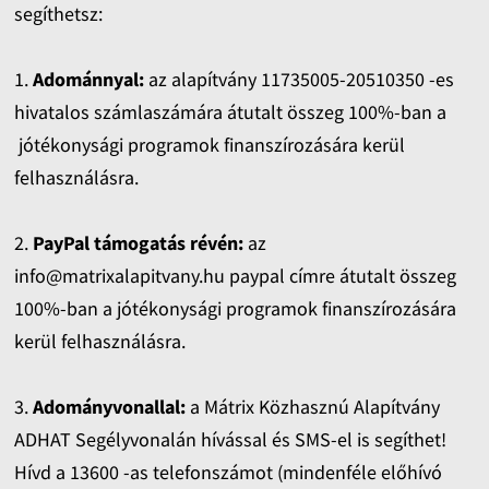
segíthetsz:
1.
Adománnyal:
az alapítvány 11735005-20510350 -es
hivatalos számlaszámára átutalt összeg 100%-ban a
jótékonysági programok finanszírozására kerül
felhasználásra.
2.
PayPal támogatás révén:
az
info@matrixalapitvany.hu paypal címre átutalt összeg
100%-ban a jótékonysági programok finanszírozására
kerül felhasználásra.
3.
Adományvonallal:
a Mátrix Közhasznú Alapítvány
ADHAT Segélyvonalán hívással és SMS-el is segíthet!
Hívd a 13600 -as telefonszámot (mindenféle előhívó