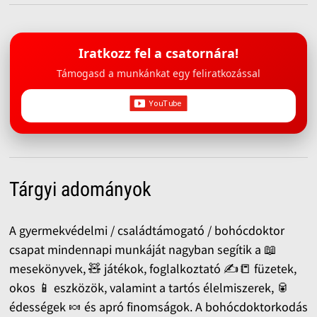
Iratkozz fel a csatornára!
Támogasd a munkánkat egy feliratkozással
Tárgyi adományok
A gyermekvédelmi / családtámogató / bohócdoktor
csapat mindennapi munkáját nagyban segítik a 📖
mesekönyvek, 🧸 játékok, foglalkoztató ✍️📒 füzetek,
okos 📱 eszközök, valamint a tartós élelmiszerek, 🥫
édességek 🍬 és apró finomságok. A bohócdoktorkodás