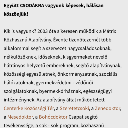
Együtt CSODÁKRA vagyunk képesek, hálásan
köszönjük!
Kik is vagyunk? 2003 óta sikeresen működik a Mátrix
Közhasznú Alapítvány. Évente tizenötezernél több
alkalommal segít a szervezet nagycsaládosoknak,
nélkülözőknek, időseknek, kisgyermeket nevelő
hátrányos helyzetű embereknek, segítő alapítványnak,
közösségi egyesületnek, önkormányzatnak, szociális
hálózatoknak, gyermekvédelmi - védőnői
szolgálatoknak, byermekkórháznak, egészségügyi
intézménynek. Az alapítvány által működtetett
Centerke Közösségi Tér
, a
Szeretetcsoki
, a
Zenedoktor
,
a
Mesedoktor
, a
Bohócdoktor
Csapat segítő
tevékenysége, a sok - sok program, közhasznú