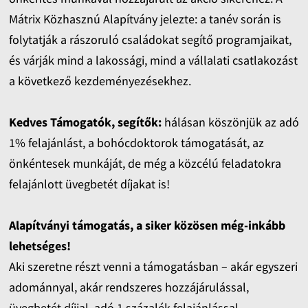
Mátrix Közhasznú Alapítvány jelezte: a tanév során is
folytatják a rászoruló családokat segítő programjaikat,
és várják mind a lakossági, mind a vállalati csatlakozást
a következő kezdeményezésekhez.
Kedves Támogatók, segítők:
hálásan köszönjük az adó
1% felajánlást, a bohócdoktorok támogatását, az
önkéntesek munkáját, de még a közcélú feladatokra
felajánlott üvegbetét díjakat is!
Alapítványi támogatás, a siker közösen még-inkább
lehetséges!
Aki szeretne részt venni a támogatásban – akár egyszeri
adománnyal, akár rendszeres hozzájárulással,
üvegbetét díjjal, adó 1 százalék felajánlással,