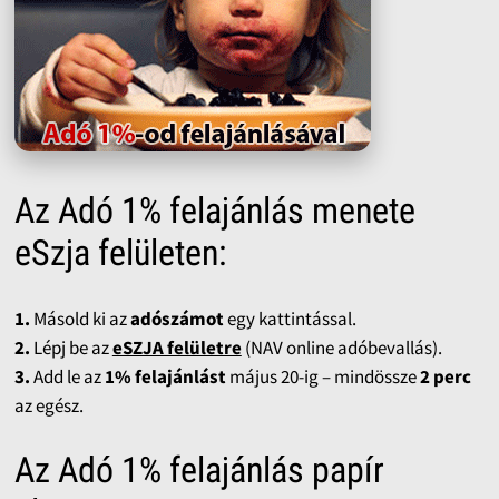
Az Adó 1% felajánlás menete
eSzja felületen:
1.
Másold ki az
adószámot
egy kattintással.
2.
Lépj be az
eSZJA felületre
(NAV online adóbevallás).
3.
Add le az
1% felajánlást
május 20-ig – mindössze
2 perc
az egész.
Az Adó 1% felajánlás papír