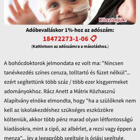
Adóbevalláskor 1%-hoz az adószám:
18472273-1-06 📋
(
Kattintson az adószámra a másoláshoz.
)
A bohócdoktorok jelmondata ez volt ma: "Nincsen
tanévkezdés színes ceruza, tolltartó és füzet nélkül"...
ezért segítettünk több száz / több ezer kisgyermeket
adományokhoz. Rácz Anett a Mátrix Közhasznú
Alapítvány elnöke elmondta, hogy "ha a szülőknek nem
kell az iskolakezdéshez szükséges eszközökre
költeniük, akkor több pénz marad olyan létfontosságú
kiadásokra, mint a cipő, az albérlet, a rezsi vagy éppen a
menza"... így a legapróbb segítség is óriási segítség.