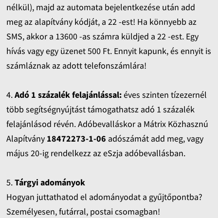
nélkül), majd az automata bejelentkezése után add
meg az alapítvány kódját, a 22 -est! Ha könnyebb az
SMS, akkor a 13600 -as számra küldjed a 22 -est. Egy
hívás vagy egy üzenet 500 Ft. Ennyit kapunk, és ennyit is
számláznak az adott telefonszámlára!
4.
Adó 1 százalék felajánlással:
éves szinten tízezernél
több segítségnyújtást támogathatsz adó 1 százalék
felajánlásod révén. Adóbevalláskor a Mátrix Közhasznú
Alapítvány
18472273-1-06
adószámát add meg, vagy
május 20-ig rendelkezz az eSzja adóbevallásban.
5.
Tárgyi adományok
Hogyan juttathatod el adományodat a gyűjtőpontba?
Személyesen, futárral, postai csomagban!