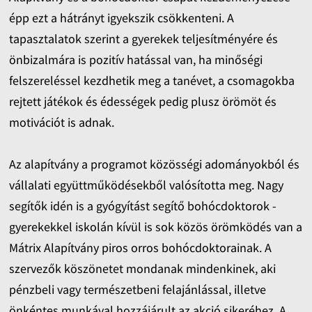
épp ezt a hátrányt igyekszik csökkenteni. A
tapasztalatok szerint a gyerekek teljesítményére és
önbizalmára is pozitív hatással van, ha minőségi
felszereléssel kezdhetik meg a tanévet, a csomagokba
rejtett játékok és édességek pedig plusz örömöt és
motivációt is adnak.
Az alapítvány a programot közösségi adományokból és
vállalati együttműködésekből valósította meg. Nagy
segítők idén is a gyógyítást segítő bohócdoktorok -
gyerekekkel iskolán kívül is sok közös örömködés van a
Mátrix Alapítvány piros orros bohócdoktorainak. A
szervezők köszönetet mondanak mindenkinek, aki
pénzbeli vagy természetbeni felajánlással, illetve
önkéntes munkával hozzájárult az akció sikeréhez. A