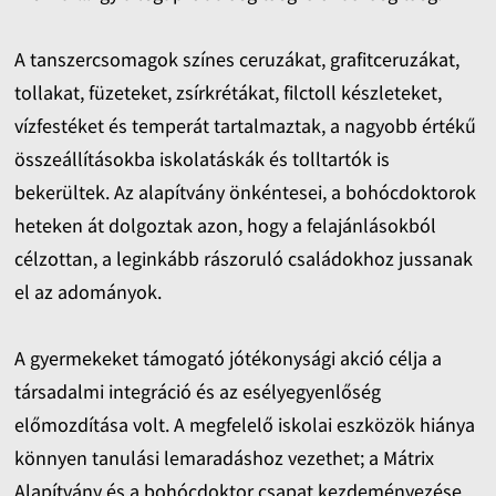
A tanszercsomagok színes ceruzákat, grafitceruzákat,
tollakat, füzeteket, zsírkrétákat, filctoll készleteket,
vízfestéket és temperát tartalmaztak, a nagyobb értékű
összeállításokba iskolatáskák és tolltartók is
bekerültek. Az alapítvány önkéntesei, a bohócdoktorok
heteken át dolgoztak azon, hogy a felajánlásokból
célzottan, a leginkább rászoruló családokhoz jussanak
el az adományok.
A gyermekeket támogató jótékonysági akció célja a
társadalmi integráció és az esélyegyenlőség
előmozdítása volt. A megfelelő iskolai eszközök hiánya
könnyen tanulási lemaradáshoz vezethet; a Mátrix
Alapítvány és a bohócdoktor csapat kezdeményezése