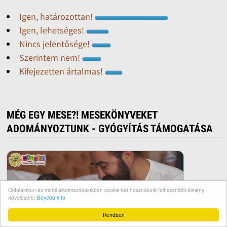
Igen, határozottan!
Igen, lehetséges!
Nincs jelentősége!
Szerintem nem!
Kifejezetten ártalmas!
MÉG EGY MESE?! MESEKÖNYVEKET
ADOMÁNYOZTUNK - GYÓGYÍTÁS TÁMOGATÁSA
Oldalainkon és mobil alkalmazásainkban cookie-kat használunk felhasználói élmény
növelésére.
Bővebb info
Rendben