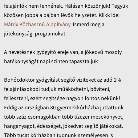
felajánlók nem lennének. Hálásan köszönjük! Tegyük
közösen jobbá a bajban lévők helyzetét. Klikk ide:
Mátrix Közhasznú Alapítvány
. Ismerd meg a
jótékonysági programokat.
A nevetésnek gyógyító ereje van, a jókedvű mosoly
hatékonyságát napi szinten tapasztaljuk
Bohócdoktor gyógyítást segítő viziteket az adó 1%
felajánlásokból tudjuk műáködtetni, bővíteni,
fejleszteni, ezért segítsége nagyon fontos nekünk!
Eddig az országban 80 gyermekkórházba juttattunk
több száz csomagokban több tízezer mesekönyvet,
hanganyagot, édességet, jókedvet segítő játékokat.
Több tucat kórházban tudnunk személyesen is