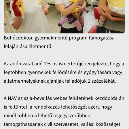
Bohócdoktor, gyermekmentő program támogatása -
felajánlása életmentő!
Az adóhivatal adó 1%-os ismertetőjében jelezte, hogy a
legtöbben gyermekek fejlődésére és gyógyítására vagy
állatmenhelyeknek ajánlják fel adójuk 1 százalékát.
A NAV az szja-bevallás webes felületének kezdőoldalán
is feltünteti a rendelkezés lehetőségét azért, hogy
minél többen a lehető legegyszerűbben
támogathassanak civil szervezetet, vallási közösséget