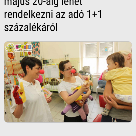
május 20-áig lehet
rendelkezni az adó 1+1
százalékáról