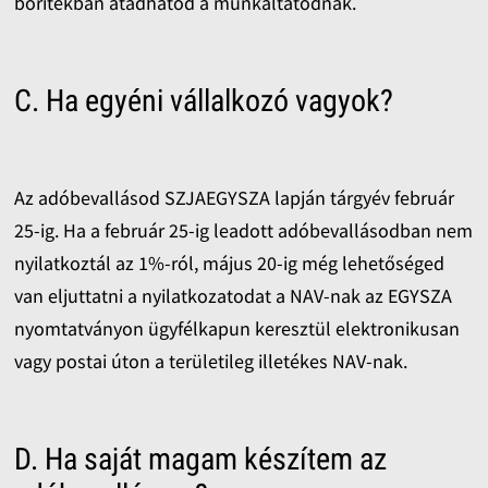
borítékban átadhatod a munkáltatódnak.
C. Ha egyéni vállalkozó vagyok?
Az adóbevallásod SZJAEGYSZA lapján tárgyév február
25-ig. Ha a február 25-ig leadott adóbevallásodban nem
nyilatkoztál az 1%-ról, május 20-ig még lehetőséged
van eljuttatni a nyilatkozatodat a NAV-nak az EGYSZA
nyomtatványon ügyfélkapun keresztül elektronikusan
vagy postai úton a területileg illetékes NAV-nak.
D. Ha saját magam készítem az