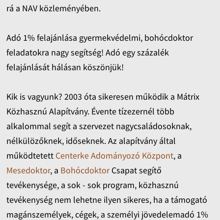
rá a NAV közleményében.
Adó 1% felajánlása gyermekvédelmi, bohócdoktor
feladatokra nagy segítség! Adó egy százalék
felajánlását hálásan köszönjük!
Kik is vagyunk? 2003 óta sikeresen működik a Mátrix
Közhasznú Alapítvány. Évente tízezernél több
alkalommal segít a szervezet nagycsaládosoknak,
nélkülözőknek, időseknek. Az alapítvány által
működtetett
Centerke Adományozó Központ
, a
Mesedoktor
, a
Bohócdoktor
Csapat segítő
tevékenysége, a sok - sok program, közhasznú
tevékenység nem lehetne ilyen sikeres, ha a támogató
magánszemélyek, cégek, a személyi jövedelemadó 1%