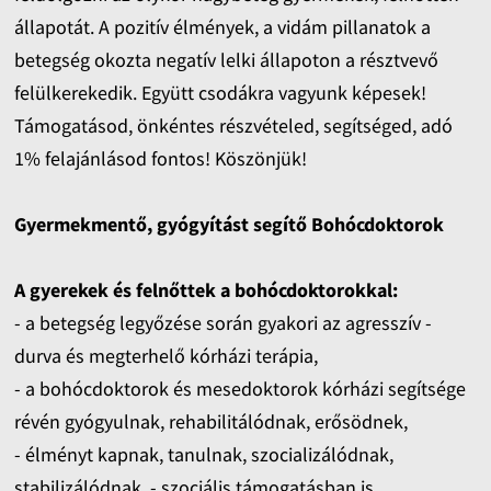
állapotát. A pozitív élmények, a vidám pillanatok a
betegség okozta negatív lelki állapoton a résztvevő
felülkerekedik. Együtt csodákra vagyunk képesek!
Támogatásod, önkéntes részvételed, segítséged, adó
1% felajánlásod fontos! Köszönjük!
Gyermekmentő, gyógyítást segítő Bohócdoktorok
A gyerekek és felnőttek a bohócdoktorokkal:
- a betegség legyőzése során gyakori az agresszív -
durva és megterhelő kórházi terápia,
- a bohócdoktorok és mesedoktorok kórházi segítsége
révén gyógyulnak, rehabilitálódnak, erősödnek,
- élményt kapnak, tanulnak, szocializálódnak,
stabilizálódnak, - szociális támogatásban is