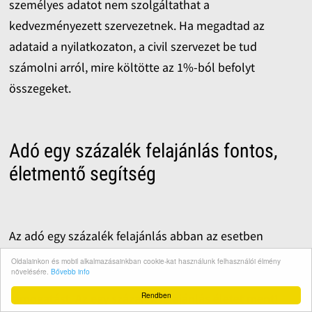
személyes adatot nem szolgáltathat a
kedvezményezett szervezetnek. Ha megadtad az
adataid a nyilatkozaton, a civil szervezet be tud
számolni arról, mire költötte az 1%-ból befolyt
összegeket.
Adó egy százalék felajánlás fontos,
életmentő segítség
Az adó egy százalék felajánlás abban az esetben
életmentő, ha a civil szervezet nem kap sem állami
Oldalainkon és mobil alkalmazásainkban cookie-kat használunk felhasználói élmény
növelésére.
Bővebb info
támogatást, sem működését segítő normatív
Rendben
támogatást. Az egy százalék felajánlás életet ment!