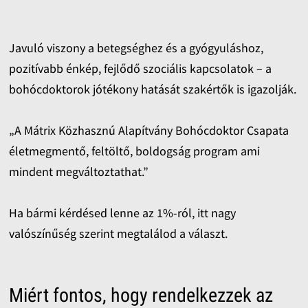
Javuló viszony a betegséghez és a gyógyuláshoz,
pozitívabb énkép, fejlődő szociális kapcsolatok – a
bohócdoktorok jótékony hatását szakértők is igazolják.
„A Mátrix Közhasznú Alapítvány Bohócdoktor Csapata
életmegmentő, feltöltő, boldogság program ami
mindent megváltoztathat.”
Ha bármi kérdésed lenne az 1%-ról, itt nagy
valószínűség szerint megtalálod a választ.
Miért fontos, hogy rendelkezzek az