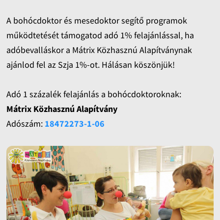
A bohócdoktor és mesedoktor segítő programok
működtetését támogatod adó 1% felajánlással, ha
adóbevalláskor a Mátrix Közhasznú Alapítványnak
ajánlod fel az Szja 1%-ot. Hálásan köszönjük!
Adó 1 százalék felajánlás a bohócdoktoroknak:
Mátrix Közhasznú Alapítvány
Adószám:
18472273-1-06