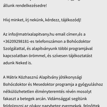
állunk rendelkezésedre!
Hívj minket, írj nekünk, kérdezz, tájékozódj!
Az info@matrixalapitvany.hu email címen,és a
+36209298181-es telefonszámon a Bohócdoktor
Szolgálattal, és alapítványunk többi programjával
kapcsolatban örömmel, és szívesen tájékoztatást
adunk Neked is.
A Mátrix Közhasznú Alapítvány jótékonysági
Bohócdoktor és Mesedoktor programja a gyógyuláshoz
nélkülözhetetlen élményteremtés révén mosolyt
fakaszt a betegek arcán. Vidámsággal segítünk
feldolgozni az olykor nagybeteg gyermekek, felnőttek