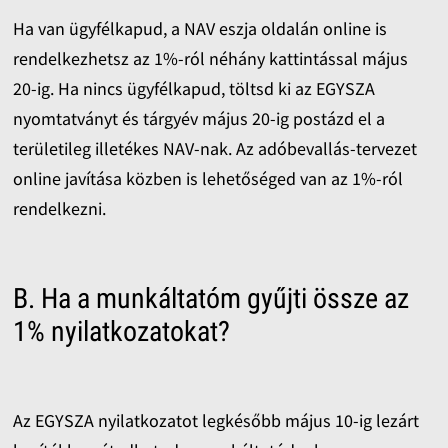
Ha van ügyfélkapud, a NAV eszja oldalán online is
rendelkezhetsz az 1%-ról néhány kattintással május
20-ig. Ha nincs ügyfélkapud, töltsd ki az EGYSZA
nyomtatványt és tárgyév május 20-ig postázd el a
területileg illetékes NAV-nak. Az adóbevallás-tervezet
online javítása közben is lehetőséged van az 1%-ról
rendelkezni.
B. Ha a munkáltatóm gyűjti össze az
1% nyilatkozatokat?
Az EGYSZA nyilatkozatot legkésőbb május 10-ig lezárt