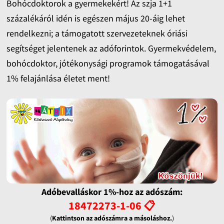
Bohócdoktorok a gyermekekért! Az szja 1+1
százalékáról idén is egészen május 20-áig lehet
rendelkezni; a támogatott szervezeteknek óriási
segítséget jelentenek az adóforintok. Gyermekvédelem,
bohócdoktor, jótékonysági programok támogatásával
1% felajánlása életet ment!
Adóbevalláskor 1%-hoz az adószám:
18472273-1-06 📋
(
Kattintson az adószámra a másoláshoz.
)